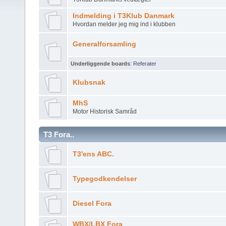
Indmelding i T3Klub Danmark
Hvordan melder jeg mig ind i klubben
Generalforsamling
Underliggende boards
:
Referater
Klubsnak
MhS
Motor Historisk Samråd
T3 Fora..
T3'ens ABC.
Typegodkendelser
Diesel Fora
WBX/LBX Fora