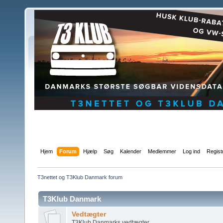
Hjem
Forum
Hjælp
Søg
Kalender
Medlemmer
Log ind
Regist
T3nettet og T3Klub Danmark forum
T3Klub Danmark
Vedtægter
T3Klub Danmarks vedtægter