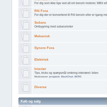
For dig som ikke lige ved alt om benzin motorer, WBX el
R4i Fora
For dig der er konverteret til R4i benzin eller er igang 
Subaru
Ombygning med subarumotor
Mekanisk
Syncro Fora
Elektrisk
Interiør
Tips, tricks og spørgsmål omkring interiøret i bilen
Moderatorer:
jensjakob
,
BlackChart
,
BERG
Diverse
Køb og salg