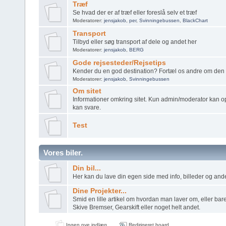
Træf
Se hvad der er af træf eller foreslå selv et træf
Moderatorer:
jensjakob
,
per
,
Svinningebussen
,
BlackChart
Transport
Tilbyd eller søg transport af dele og andet her
Moderatorer:
jensjakob
,
BERG
Gode rejsesteder/Rejsetips
Kender du en god destination? Fortæl os andre om den 
Moderatorer:
jensjakob
,
Svinningebussen
Om sitet
Informationer omkring sitet. Kun admin/moderator kan o
kan svare.
Test
Vores biler.
Din bil...
Her kan du lave din egen side med info, billeder og andet
Dine Projekter...
Smid en lille artikel om hvordan man laver om, eller bare
Skive Bremser, Gearskift eller noget helt andet.
Ingen nye indlæg
Redirigeret board