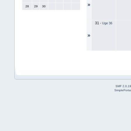
»
28
29
30
31
-
Uge 36
»
SMF 2.0.1
SimplePorta