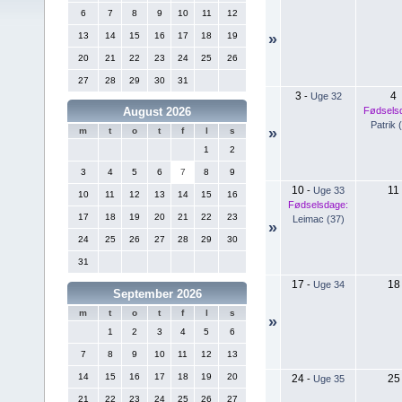
6
7
8
9
10
11
12
13
14
15
16
17
18
19
»
20
21
22
23
24
25
26
27
28
29
30
31
3
4
-
Uge 32
Fødsels
August 2026
Patrik 
»
m
t
o
t
f
l
s
1
2
3
4
5
6
7
8
9
10
11
-
Uge 33
10
11
12
13
14
15
16
Fødselsdage:
17
18
19
20
21
22
23
Leimac (37)
»
24
25
26
27
28
29
30
31
17
18
-
Uge 34
September 2026
m
t
o
t
f
l
s
»
1
2
3
4
5
6
7
8
9
10
11
12
13
14
15
16
17
18
19
20
24
25
-
Uge 35
21
22
23
24
25
26
27