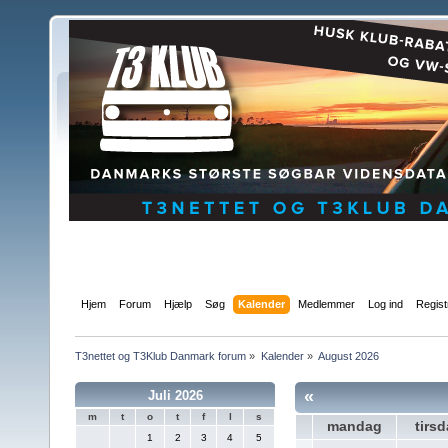
Hjem
Forum
Hjælp
Søg
Kalender
Medlemmer
Log ind
Regist
T3nettet og T3Klub Danmark forum
»
Kalender
»
August 2026
«
Juli 2026
m
t
o
t
f
l
s
mandag
tirs
1
2
3
4
5