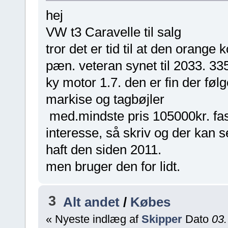
hej
VW t3 Caravelle til salg
tror det er tid til at den orang
pæn. veteran synet til 2033. 3
ky motor 1.7. den er fin der føl
markise og tagbøjler
med.mindste pris 105000kr. fast 
interesse, så skriv og der kan se
haft den siden 2011.
men bruger den for lidt.
3
Alt andet
/
Købes
« Nyeste indlæg af
Skipper
Dato
03.