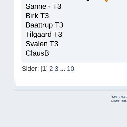
Sanne - T3
Birk T3
Baattrup T3
Tilgaard T3
Svalen T3
ClausB
Sider: [
1
]
2
3
...
10
SMF 2.0.1
SimplePorta