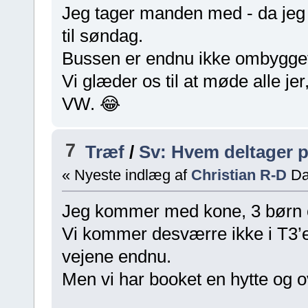
Jeg tager manden med - da jeg
til søndag.
Bussen er endnu ikke ombygget ti
Vi glæder os til at møde alle 
VW. 😂
7
Træf
/
Sv: Hvem deltager 
« Nyeste indlæg af
Christian R-D
Da
Jeg kommer med kone, 3 børn
Vi kommer desværre ikke i T3’e
vejene endnu.
Men vi har booket en hytte og ov