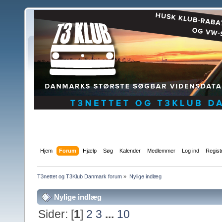
Hjem
Forum
Hjælp
Søg
Kalender
Medlemmer
Log ind
Regist
T3nettet og T3Klub Danmark forum
»
Nylige indlæg
Nylige indlæg
Sider: [
1
]
2
3
...
10