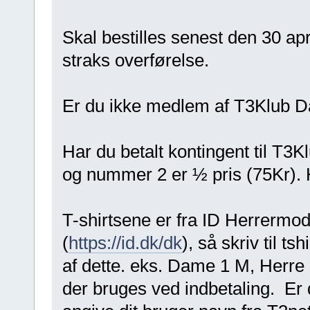
Skal bestilles senest den 30 apri
straks overførelse.
Er du ikke medlem af T3Klub Da
Har du betalt kontingent til T3K
og nummer 2 er ½ pris (75Kr). H
T-shirtsene er fra ID Herrerm
(
https://id.dk/dk
), så skriv til 
af dette. eks. Dame 1 M, Herr
der bruges ved indbetaling. E