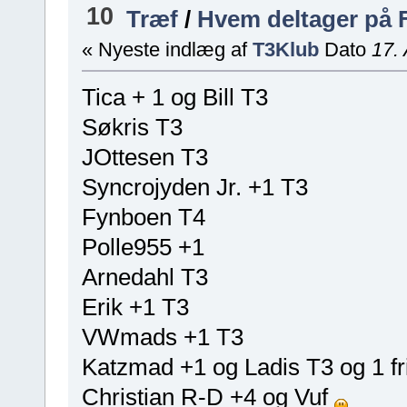
10
Træf
/
Hvem deltager på 
« Nyeste indlæg af
T3Klub
Dato
17. 
Tica + 1 og Bill T3
Søkris T3
JOttesen T3
Syncrojyden Jr. +1 T3
Fynboen T4
Polle955 +1
Arnedahl T3
Erik +1 T3
VWmads +1 T3
Katzmad +1 og Ladis T3 og 1 fri
Christian R-D +4 og Vuf