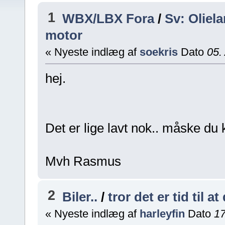
1
WBX/LBX Fora
/
Sv: Oliel
motor
« Nyeste indlæg af
soekris
Dato
05. 
hej.
Det er lige lavt nok.. måske du
Mvh Rasmus
2
Biler..
/
tror det er tid til
« Nyeste indlæg af
harleyfin
Dato
17