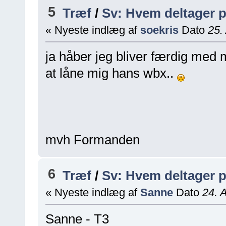
5
Træf
/
Sv: Hvem deltager 
« Nyeste indlæg af
soekris
Dato
25. 
ja håber jeg bliver færdig med mi
at låne mig hans wbx..
mvh Formanden
6
Træf
/
Sv: Hvem deltager 
« Nyeste indlæg af
Sanne
Dato
24. A
Sanne - T3