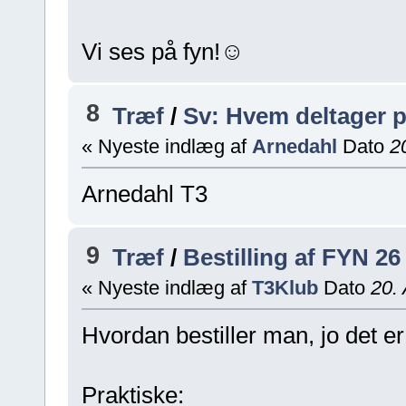
Vi ses på fyn!☺️
8
Træf
/
Sv: Hvem deltager p
« Nyeste indlæg af
Arnedahl
Dato
20
Arnedahl T3
9
Træf
/
Bestilling af FYN 26 
« Nyeste indlæg af
T3Klub
Dato
20. 
Hvordan bestiller man, jo det e
Praktiske: