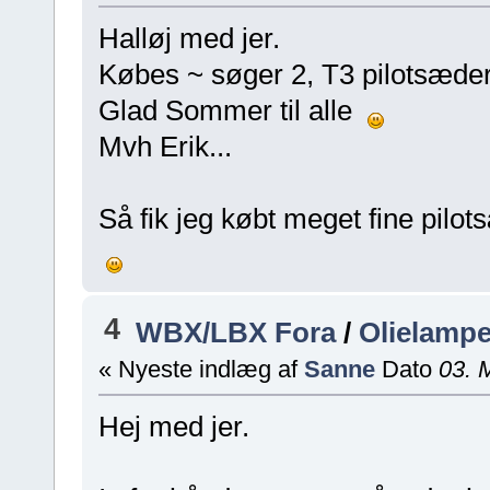
Halløj med jer.
Købes ~ søger 2, T3 pilotsæde
Glad Sommer til alle
Mvh Erik...
Så fik jeg købt meget fine pil
4
WBX/LBX Fora
/
Olielampe
« Nyeste indlæg af
Sanne
Dato
03. M
Hej med jer.