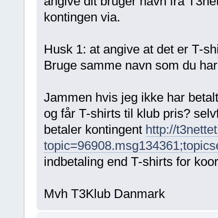
angive dit bruger navn fra T3nett
kontingen via.
Husk 1: at angive at det er T-sh
Bruge samme navn som du har br
Jammen hvis jeg ikke har betalt
og får T-shirts til klub pris? se
betaler kontingent
http://t3nett
topic=96908.msg134361;topic
indbetaling end T-shirts for koo
Mvh T3Klub Danmark