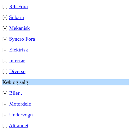
[-]
R4i Fora
[-]
Subaru
[-]
Mekanisk
[-]
Syncro Fora
[-]
Elektrisk
[-]
Interiør
[-]
Diverse
Køb og salg
[-]
Biler..
[-]
Motordele
[-]
Undervogn
[-]
Alt andet