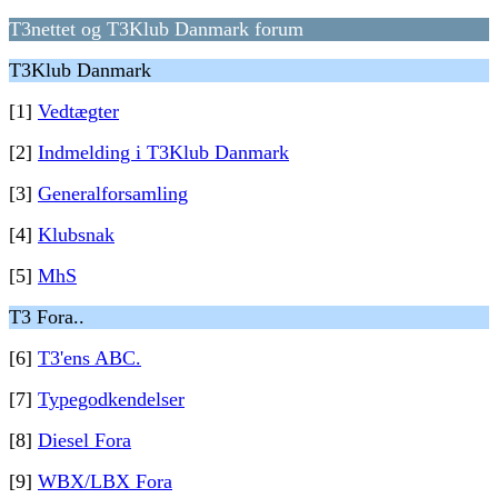
T3nettet og T3Klub Danmark forum
T3Klub Danmark
[1]
Vedtægter
[2]
Indmelding i T3Klub Danmark
[3]
Generalforsamling
[4]
Klubsnak
[5]
MhS
T3 Fora..
[6]
T3'ens ABC.
[7]
Typegodkendelser
[8]
Diesel Fora
[9]
WBX/LBX Fora