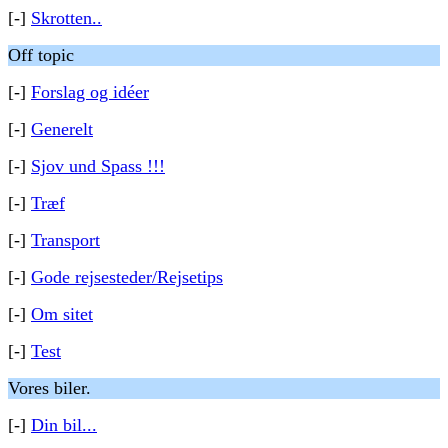
[-]
Skrotten..
Off topic
[-]
Forslag og idéer
[-]
Generelt
[-]
Sjov und Spass !!!
[-]
Træf
[-]
Transport
[-]
Gode rejsesteder/Rejsetips
[-]
Om sitet
[-]
Test
Vores biler.
[-]
Din bil...