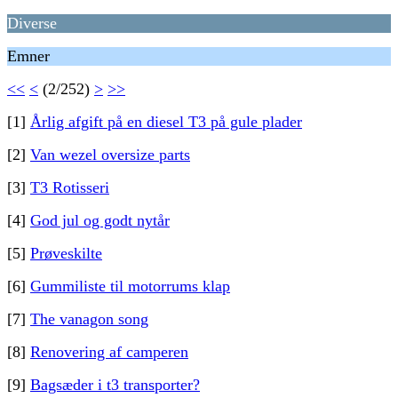
Diverse
Emner
<<
<
(2/252)
>
>>
[1]
Årlig afgift på en diesel T3 på gule plader
[2]
Van wezel oversize parts
[3]
T3 Rotisseri
[4]
God jul og godt nytår
[5]
Prøveskilte
[6]
Gummiliste til motorrums klap
[7]
The vanagon song
[8]
Renovering af camperen
[9]
Bagsæder i t3 transporter?