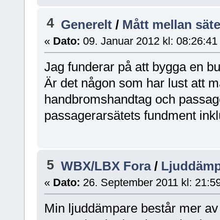
4
Generelt
/
Mått mellan sät
«
Dato:
09. Januar 2012 kl: 08:26:41
Jag funderar på att bygga en bu
Är det någon som har lust att 
handbromshandtag och passage
passagerarsätets fundment inklu
5
WBX/LBX Fora
/
Ljuddämp
«
Dato:
26. September 2011 kl: 21:5
Min ljuddämpare består mer av 