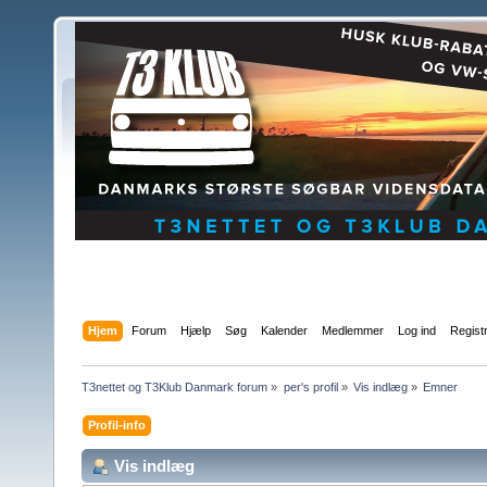
Hjem
Forum
Hjælp
Søg
Kalender
Medlemmer
Log ind
Regist
T3nettet og T3Klub Danmark forum
»
per's profil
»
Vis indlæg
»
Emner
Profil-info
Vis indlæg