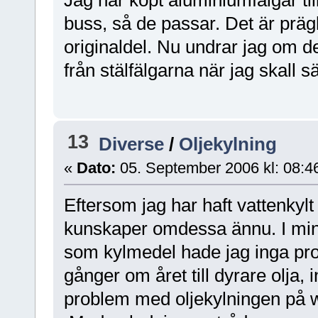
Jag har köpt aluminiumfälgar til
buss, så de passar. Det är prägl
originaldel. Nu undrar jag om d
från stälfälgarna när jag skall s
13
Diverse
/
Oljekylning
«
Dato:
05. September 2006 kl: 08:4
Eftersom jag har haft vattenkyl
kunskaper omdessa ännu. I min 
som kylmedel hade jag inga pro
gånger om året till dyrare olja,
problem med oljekylningen på w