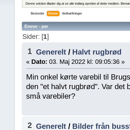
Denne sektion tillader dig at se alle indlæg oprettet af dette medlem. Bemær
Beskeder
Emner
Vedhæftninger
Emner - per
Sider: [
1
]
1
Generelt
/
Halvt rugbrød
«
Dato:
03. Maj 2022 kl: 09:05:36 »
Min onkel kørte varebil til Brug
den "et halvt rugbrød". Var det 
små varebiler?
2
Generelt
/
Bilder från buss