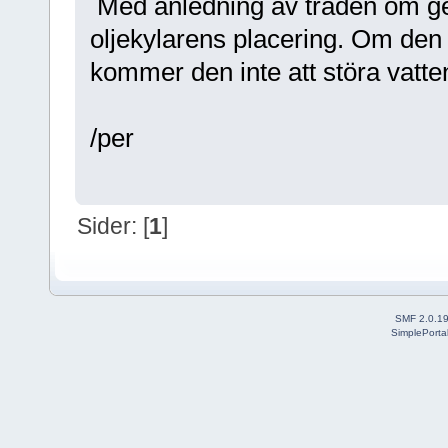
Med anledning av tråden om g
oljekylarens placering. Om den 
kommer den inte att störa vatt
/per
Sider: [
1
]
SMF 2.0.1
SimplePorta