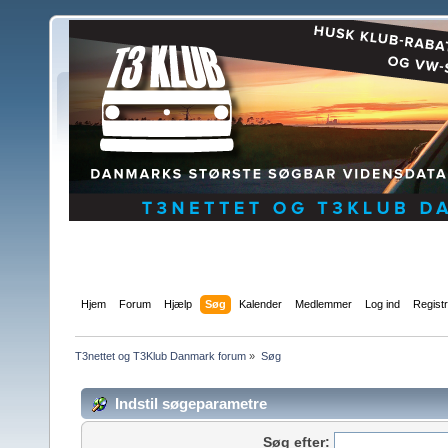
Hjem
Forum
Hjælp
Søg
Kalender
Medlemmer
Log ind
Regist
T3nettet og T3Klub Danmark forum
»
Søg
Indstil søgeparametre
Søg efter: