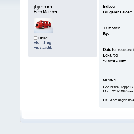
jbjerrum 
Indlæg:
Hero Member
Brugerens alder:
T3 model:
By:
Offline
Vis indlæg
Vis statistik
Dato for registrer
Lokal tid:
Senest Aktiv:
Signatur:
God hilsen, Jeppe B ;
Mob.: 22823082 sms
En T3 om dagen hold