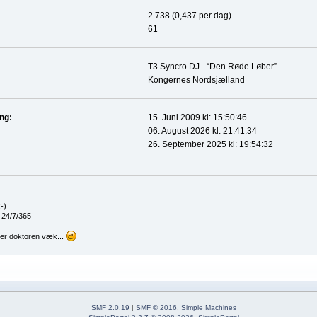
2.738 (0,437 per dag)
61
T3 Syncro DJ - “Den Røde Løber”
Kongernes Nordsjælland
ing:
15. Juni 2009 kl: 15:50:46
06. August 2026 kl: 21:41:34
26. September 2025 kl: 19:54:32
-)
 24/7/365
er doktoren væk...
SMF 2.0.19
|
SMF © 2016
,
Simple Machines