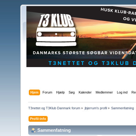
Hjem
Forum
Hjælp
Søg
Kalender
Medlemmer
Log ind
Reg
T3nettet og T3Klub Danmark forum
»
jbjerrum's profil
»
Sammenfatning
Profil-info
Sammenfatning