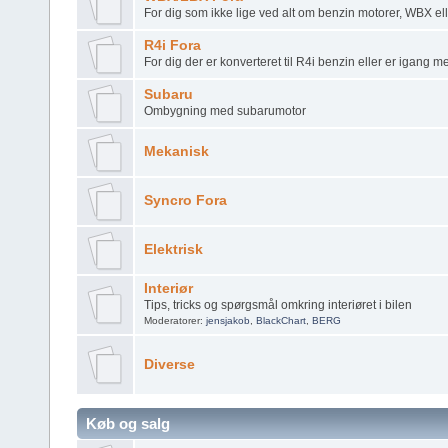
For dig som ikke lige ved alt om benzin motorer, WBX el
R4i Fora
For dig der er konverteret til R4i benzin eller er igang 
Subaru
Ombygning med subarumotor
Mekanisk
Syncro Fora
Elektrisk
Interiør
Tips, tricks og spørgsmål omkring interiøret i bilen
Moderatorer:
jensjakob
,
BlackChart
,
BERG
Diverse
Køb og salg