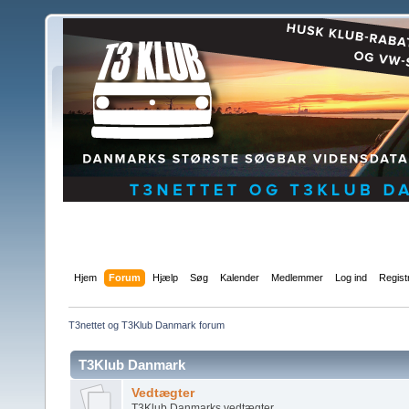
Hjem
Forum
Hjælp
Søg
Kalender
Medlemmer
Log ind
Regist
T3nettet og T3Klub Danmark forum
T3Klub Danmark
Vedtægter
T3Klub Danmarks vedtægter