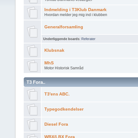
Indmelding i T3Klub Danmark
Hvordan melder jeg mig ind i klubben
Generalforsamling
Underliggende boards
:
Referater
Klubsnak
MhS
Motor Historisk Samråd
T3 Fora..
T3'ens ABC.
Typegodkendelser
Diesel Fora
WBX/LBX Fora