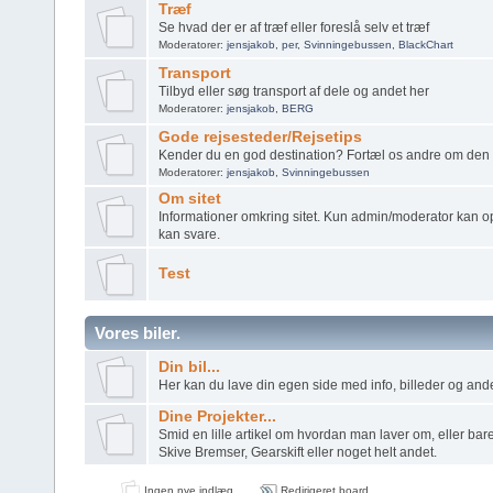
Træf
Se hvad der er af træf eller foreslå selv et træf
Moderatorer:
jensjakob
,
per
,
Svinningebussen
,
BlackChart
Transport
Tilbyd eller søg transport af dele og andet her
Moderatorer:
jensjakob
,
BERG
Gode rejsesteder/Rejsetips
Kender du en god destination? Fortæl os andre om den 
Moderatorer:
jensjakob
,
Svinningebussen
Om sitet
Informationer omkring sitet. Kun admin/moderator kan o
kan svare.
Test
Vores biler.
Din bil...
Her kan du lave din egen side med info, billeder og andet
Dine Projekter...
Smid en lille artikel om hvordan man laver om, eller bare
Skive Bremser, Gearskift eller noget helt andet.
Ingen nye indlæg
Redirigeret board