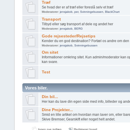
Træf
Se hvad der er af træf eller foreslå selv et træf
Moderatorer:
jensjakob
,
per
,
Svinningebussen
,
BlackChart
Transport
Tilbyd eller søg transport af dele og andet her
Moderatorer:
jensjakob
,
BERG
Gode rejsesteder/Rejsetips
Kender du en god destination? Fortæl os andre om den 
Moderatorer:
jensjakob
,
Svinningebussen
Om sitet
Informationer omkring sitet. Kun admin/moderator kan o
kan svare.
Test
Vores biler.
Din bil...
Her kan du lave din egen side med info, billeder og andet
Dine Projekter...
Smid en lille artikel om hvordan man laver om, eller bare
Skive Bremser, Gearskift eller noget helt andet.
Ingen nye indlæg
Redirigeret board