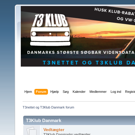
Hjem
Forum
Hjælp
Søg
Kalender
Medlemmer
Log ind
Regist
T3nettet og T3Klub Danmark forum
T3Klub Danmark
Vedtægter
T3Klub Danmarks vedtægter