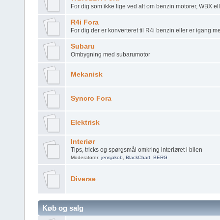
For dig som ikke lige ved alt om benzin motorer, WBX el
R4i Fora
For dig der er konverteret til R4i benzin eller er igang 
Subaru
Ombygning med subarumotor
Mekanisk
Syncro Fora
Elektrisk
Interiør
Tips, tricks og spørgsmål omkring interiøret i bilen
Moderatorer:
jensjakob
,
BlackChart
,
BERG
Diverse
Køb og salg