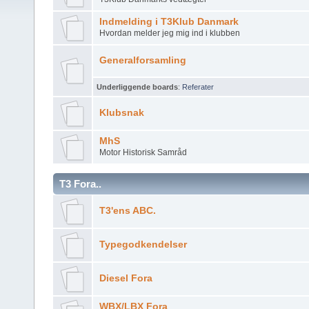
Indmelding i T3Klub Danmark
Hvordan melder jeg mig ind i klubben
Generalforsamling
Underliggende boards
:
Referater
Klubsnak
MhS
Motor Historisk Samråd
T3 Fora..
T3'ens ABC.
Typegodkendelser
Diesel Fora
WBX/LBX Fora