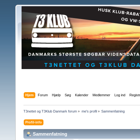
Hjem
Forum
Hjælp
Søg
Kalender
Medlemmer
Log ind
Regist
T3nettet og T3Klub Danmark forum
»
me's profil
»
Sammenfatning
Profil-info
Sammenfatning