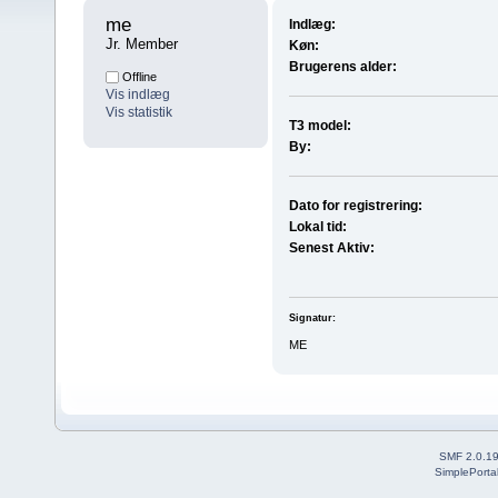
me 
Indlæg:
Jr. Member
Køn:
Brugerens alder:
Offline
Vis indlæg
Vis statistik
T3 model:
By:
Dato for registrering:
Lokal tid:
Senest Aktiv:
Signatur:
ME
SMF 2.0.1
SimplePorta