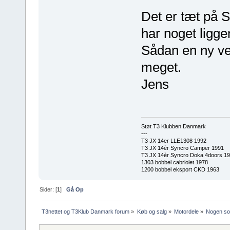
Det er tæt på 
har noget ligge
Sådan en ny ven
meget.
Jens
Støt T3 Klubben Danmark
---
T3 JX 14er LLE1308 1992
T3 JX 14èr Syncro Camper 1991
T3 JX 14èr Syncro Doka 4doors 1
1303 bobbel cabriolet 1978
1200 bobbel eksport CKD 1963
Sider: [
1
]
Gå Op
T3nettet og T3Klub Danmark forum
»
Køb og salg
»
Motordele
»
Nogen som