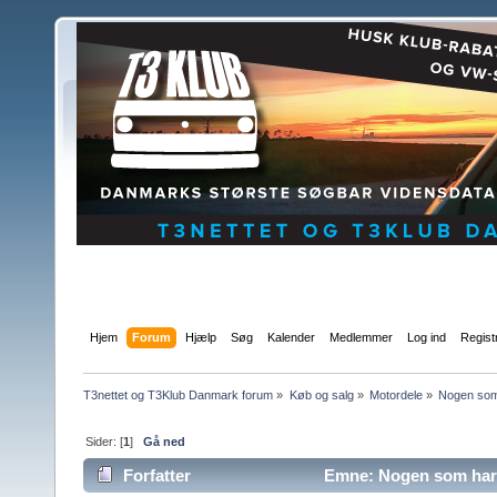
Hjem
Forum
Hjælp
Søg
Kalender
Medlemmer
Log ind
Regist
T3nettet og T3Klub Danmark forum
»
Køb og salg
»
Motordele
»
Nogen som 
Sider: [
1
]
Gå ned
Forfatter
Emne: Nogen som har en