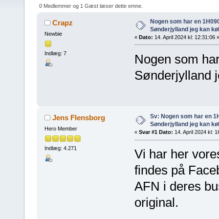
(Læst 29624 gange)
0 Medlemmer og 1 Gæst læser dette emne.
Nogen som har en 1H090
Crapz
Sønderjylland jeg kan køb
Newbie
«
Dato:
14. April 2024 kl: 12:31:06 
Indlæg: 7
Nogen som har
Sønderjylland j
Sv: Nogen som har en 1H
Jens Flensborg
Sønderjylland jeg kan køb
Hero Member
«
Svar #1 Dato:
14. April 2024 kl: 1
Indlæg: 4.271
Vi har her vore
findes på Face
AFN i deres buss
original.