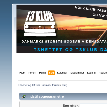
Hjem
Forum
Hjælp
Søg
Kalender
Medlemmer
Log ind
Regist
T3nettet og T3Klub Danmark forum
»
Søg
Indstil søgeparametre
Søg efter: