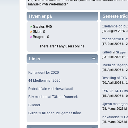
manuelt Mvh Web-master
Hvem er på
Seneste tråd
Olielampe og buz
Gæster: 645
[05. August 2026 kl
Skjult: 0
Brugere: 0
tror det er tid t
[17. Juni 2026 kl: 
There aren't any users online.
Købes
af
Skipper
[03. Juni 2026 kl: 
Links
Hvem deltager p
[25. April 2026 kl: 
Kontingent for 2026
Bestilling af FYN
44
Medlemmer 2026
[20. April 2026 kl: 
Rabat aftale ved Hovwdiaudi
FYN 26 14-17 m
[15. April 2026 kl: 
Bliv medlem af T3klub Danmark
Ujævn motorgang
Billeder
[28. Marts 2026 kl:
Guide til billeder i brugernes tråde
Indkaldelse til 
[25. Marts 2026 kl: