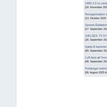
1980 2.0 cu camp
[18. November 2025
Reorganisation 
[13. Oktober 2025 
Gevind lås/tætni
[27. September 202
SÆLGES: T3 SY
[26. September 202
hjælp til kammer
[09. September 202
Luft dyse
af
Thom
[08. September 202
Forlænger ledn
[06. August 2025 kl