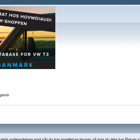
istrér
atisk godkendelses mail når du har oprettet en bruger, så hvis du ikke har fået en s