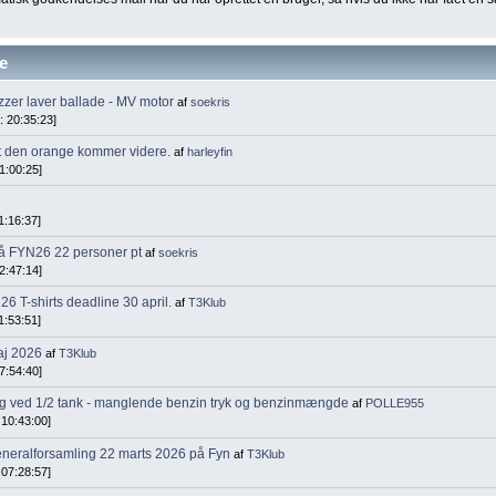
e
zer laver ballade - MV motor
af
soekris
: 20:35:23]
il at den orange kommer videre.
af
harleyfin
21:00:25]
11:16:37]
å FYN26 22 personer pt
af
soekris
22:47:14]
 26 T-shirts deadline 30 april.
af
T3Klub
11:53:51]
aj 2026
af
T3Klub
07:54:40]
 ved 1/2 tank - manglende benzin tryk og benzinmængde
af
POLLE955
 10:43:00]
Generalforsamling 22 marts 2026 på Fyn
af
T3Klub
 07:28:57]