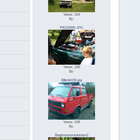
Views: 104
By:
P8103995.JPG
Views: 190
By:
Billede036.jpg
Views: 198
By:
Bagbremsereduktion2