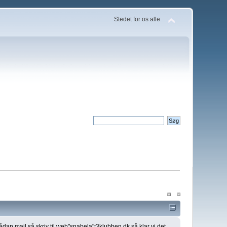
Stedet for os alle
ådan mail så skriv til web"snabela"t3klubben.dk så klar vi det