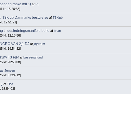
er den raske mil :-)
af
Rj
 kl: 15:20:33]
af T3Klub Danmarks bestyrelse
af
T3Klub
kl: 12:51:21]
ng til udstødningsmanifold bolte
af
brian
5 kl: 12:18:56]
NCRO VAN 2,1 DJ
af
jbjerrum
5 kl: 19:54:32]
at/ny T3 ejer
af
basseoghund
5 kl: 20:50:08]
as Jensen
5 kl: 07:24:12]
ing
af
Tica
: 15:54:03]