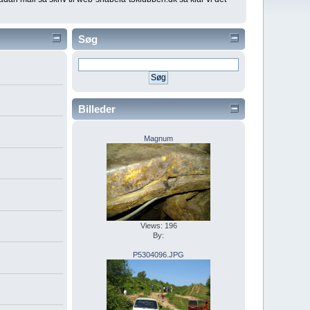
Søg
Billeder
Magnum
Views: 196
By:
P5304096.JPG