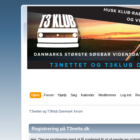
Hjem
Forum
Hjælp
Søg
Kalender
Medlemmer
Log ind
Reg
T3nettet og T3Klub Danmark forum
Registrering på T3nette.dk
Hej, Der er problemer med at få systemet til at at sende en autom