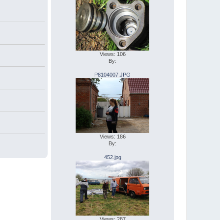
Views: 106
By:
P8104007.JPG
Views: 186
By:
452.jpg
Views: 287