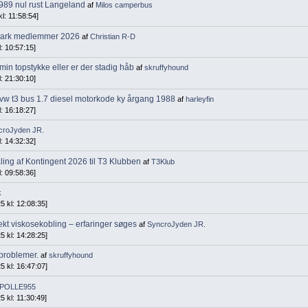
1989 nul rust Langeland
af
Milos camperbus
l: 11:58:54]
ark medlemmer 2026
af
Christian R-D
: 10:57:15]
min topstykke eller er der stadig håb
af
skruffyhound
: 21:30:10]
l vw t3 bus 1.7 diesel motorkode ky årgang 1988
af
harleyfin
: 16:18:27]
croJyden JR.
: 14:32:32]
aling af Kontingent 2026 til T3 Klubben
af
T3Klub
: 09:58:36]
k
 kl: 12:08:35]
kt viskosekobling – erfaringer søges
af
SyncroJyden JR.
 kl: 14:28:25]
 problemer.
af
skruffyhound
 kl: 16:47:07]
POLLE955
 kl: 11:30:49]