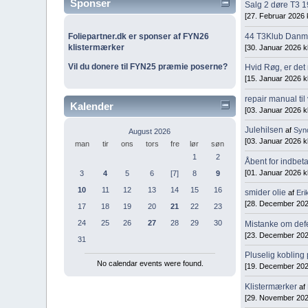
Sponser
Salg 2 døre T3 
[27. Februar 2026 k
Foliepartner.dk er sponser af FYN26
44 T3Klub Danm
klistermærker
[30. Januar 2026 kl
Vil du donere til FYN25 præmie poserne?
Hvid Røg, er det 
[15. Januar 2026 kl
repair manual ti
Kalender
[03. Januar 2026 kl
Julehilsen
af
Syn
August 2026
[03. Januar 2026 kl
man
tir
ons
tors
fre
lør
søn
1
2
Åbent for indbet
[01. Januar 2026 kl
3
4
5
6
[7]
8
9
10
11
12
13
14
15
16
smider olie
af
Eri
[28. December 2025
17
18
19
20
21
22
23
24
25
26
27
28
29
30
Mistanke om defe
[23. December 2025
31
Pluselig kobling
No calendar events were found.
[19. December 2025
Klistermærker
af
[29. November 2025