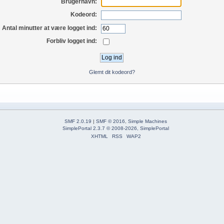
Brugernavn:
Kodeord:
Antal minutter at være logget ind:
Forbliv logget ind:
Glemt dit kodeord?
SMF 2.0.19
|
SMF © 2016
,
Simple Machines
SimplePortal 2.3.7 © 2008-2026, SimplePortal
XHTML
RSS
WAP2