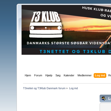
Hjem
Forum
Hjælp
Søg
Kalender
Medlemmer
Log ind
Re
T3nettet og T3Klub Danmark forum
»
Log ind
L