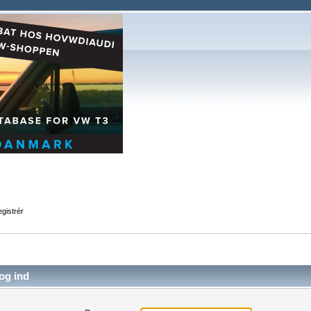
gistrér
og ind