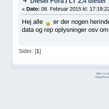
Diesel Fora
/
LT 2,4 diesel
«
Dato:
08. Februar 2015 kl: 17:19:2
Hej alle
er der nogen herinde
data og rep oplysninger osv om
Sider: [
1
]
SMF 2.0.1
SimplePorta