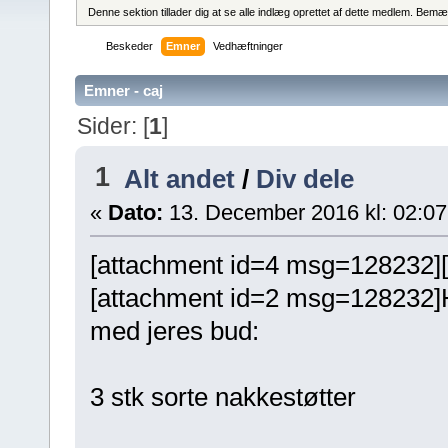
Denne sektion tillader dig at se alle indlæg oprettet af dette medlem. Bemær
Beskeder
Emner
Vedhæftninger
Emner - caj
Sider: [
1
]
1
Alt andet
/
Div dele
«
Dato:
13. December 2016 kl: 02:07
[attachment id=4 msg=128232]
[attachment id=2 msg=128232
med jeres bud:
3 stk sorte nakkestøtter