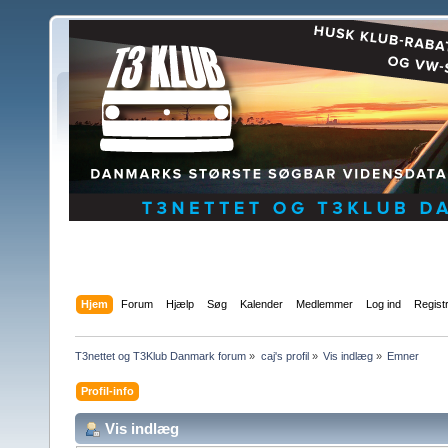
Hjem
Forum
Hjælp
Søg
Kalender
Medlemmer
Log ind
Regist
T3nettet og T3Klub Danmark forum
»
caj's profil
»
Vis indlæg
»
Emner
Profil-info
Vis indlæg