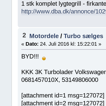
1 stk komplet lygtegrill - firkant
http://www.dba.dk/annonce/1029
2
Motordele
/
Turbo sælges
«
Dato:
24. Juli 2016 kl: 15:22:01 »
BYD!!!
KKK 3K Turbolader Volkswagen
0681457010X, 53149806000
[attachment id=1 msg=127072]
[attachment id=2 msg=127072]