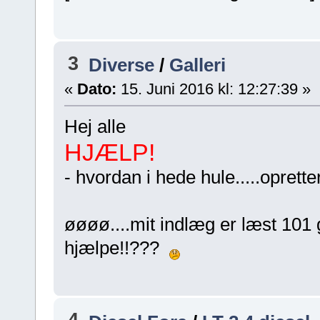
3
Diverse
/
Galleri
«
Dato:
15. Juni 2016 kl: 12:27:39 »
Hej alle
HJÆLP!
- hvordan i hede hule.....oprette
øøøø....mit indlæg er læst 101 
hjælpe!!???
4