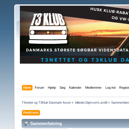
Hjem
Forum
Hjælp
Søg
Kalender
Medlemmer
Log ind
Regist
T3nettet og T3Klub Danmark forum
»
billederJbjerrum's profil
»
Sammenfatn
Profil-info
Sammenfatning