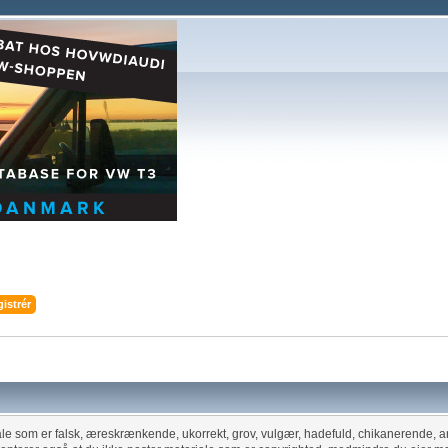
istrér
iale som er falsk, æreskrænkende, ukorrekt, grov, vulgær, hadefuld, chikanerende, a