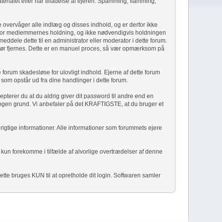
rialet eller har tilladelse af ejeren. Spamming, flamming,
e overvåger alle indlæg og disses indhold, og er derfor ikke
ryk for medlemmernes holdning, og ikke nødvendigvis holdningen
eddele dette til en administrator eller moderator i dette forum.
ale bør fjernes. Dette er en manuel proces, så vær opmærksom på
 forum skadesløse for ulovligt indhold. Ejerne af dette forum
r som opstår ud fra dine handlinger i dette forum.
pterer du at du aldrig giver dit password til andre end en
nogen grund. Vi anbefaler på det KRAFTIGSTE, at du bruger et
og rigtige informationer. Alle informationer som forummets ejere
 kun forekomme i tilfælde af alvorlige overtrædelser af denne
tte bruges KUN til at opretholde dit login. Softwaren samler