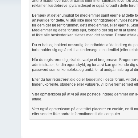
andre måder overtræder dansk eller internationale love. Du acce
reklamer, kædebreve, pyramidespil er også forbudt i dette forum
Bemærk at det er umuligt for medlemmer samt ejerne af dette for
ansvarlige for dette. Vi står ikke inde for rigtigheden, fyldes
for dem der læser forummet, dets medlemmer, eller ejerne. Skulle
Medlemmer og dette forums ejer, forbeholder sig ret til at fjern
at ikke alle beskeder kan slettes med det samme. Denne aftale 
Du er helt og holdent ansvarlig for indholdet af de indlæg du po
forbeholder sig også ret til at undersøge din identitet (eller rel
Når du registrerer dig, skal du vælge et brugernavn. Brugernavn
administrator, for din egen skyld, og for at vi kan genkende d
password som er komplekst og unikt, for at undgå misbrug af di
Efter du har registreret dig og er logget ind i dette forum, vil d
finder ukorrekte, stødende eller vulgære, vil blive fjernet med 
Vær opmærksom på at vi på alle postede indlæg gemmer din IP adr
aftale.
Vær også opmærksom på at at sitet placerer en cookie, en fil m
eller sender ikke andre informationer til din computer.