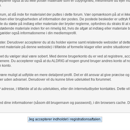
pterer også at du ikke poster materiale som er copyrighted, medmindre du ejer mate
.
um, at stå inde for materialet der puttes i dette forum. Vær opmærksom på at vi ikk
tgørelsen eller brugbarheden af information der postes. De postede beskeder er udt
 du støde på indlæg eller materiale der bryder reglerne, opfordres du straks til at m
e stødende materiale inden for en rimelig tid, hvis de afgør at indlæg eller materi
gælder også informationerne i din medlemsprofil.
ster. Derudover accepterer du at du holder ejerne samt relaterede websider af dette
ateret materiale på denne webside) i tilfælde af formelle klager eller andre situatione
et du vælger skal være sobert. Med denne brugerkonto du er ved at registrere, acce
ig senere. Du accepterer også at du ALDRIG af nogen grund bruger andres konto af 
n konto.
et være muligt at udfylde en mere detaljeret profil. Det er dit ansvar at give præcise 
eller uden advarsel. Derudover vil du kunne blive udelukket fra forummet.
esse, i tilfælde af at du udelukkes, eller din internetudbyder kontaktes. Dette vil
ed dine informationer (såsom dit brugernavn og password), i din browsers cache. De