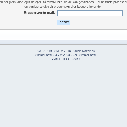
du har glemt dine login-detaljer, så fortvivl ikke, da de kan genskabes. For at starte processe
du venligst angive dit brugernavn eller kodeord herunder.
Brugernavn/e-mail:
SMF 2.0.19
|
SMF © 2016
,
Simple Machines
SimplePortal 2.3.7 © 2008-2026, SimplePortal
XHTML
RSS
WAP2