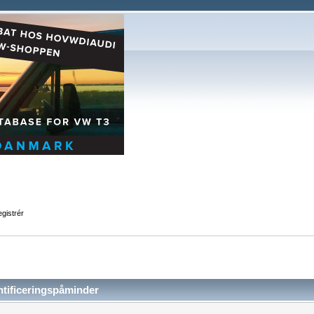
gistrér
tificeringspåminder