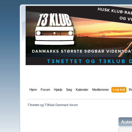
Hjem
Forum
Hjælp
Søg
Kalender
Medlemmer
Log ind
Re
T3nettet og T3Klub Danmark forum
Auten