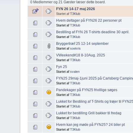
0 Medlemmer og 21 Gæster læser dette board.
FYN 26 14-17 maj 2026
Startet af
T3Klub
Hvem deltager på FYN26 22 personer pt
Startet af
T3Klub
Bestilling af FYN 26 T-shirts deadline 30 april.
Startet af
T3Klub
Bryggertræf 25 12-14 september
Startet af
soekris
VWeekend#18 8-10Aug. 2025
Startet af
T3Klub
Fyn 25
Startet af
svalen
FYN25 29maj-1juni 2025 på Carlsberg Camping
Startet af
T3Klub
Pandekager på FYN25 frivillige søges
Startet af
T3Klub
Lukket for Bestiling af T-Shirts og trøjer til FYN2
Startet af
T3Klub
Lukket for bestilling Grill bakker til fredag
Startet af
T3Klub
Hvem kan jeg møde på FYN25? 24 biler pt
Startet af
T3Klub