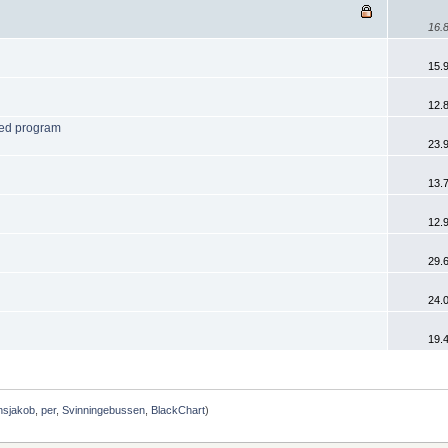
16.8
15.9
12.8
ed program
23.9
13.7
12.9
29.6
24.0
19.4
nsjakob
,
per
,
Svinningebussen
,
BlackChart
)