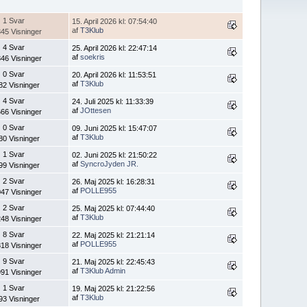
1 Svar
15. April 2026 kl: 07:54:40
af
T3Klub
45 Visninger
4 Svar
25. April 2026 kl: 22:47:14
af
soekris
46 Visninger
0 Svar
20. April 2026 kl: 11:53:51
af
T3Klub
82 Visninger
4 Svar
24. Juli 2025 kl: 11:33:39
af
JOttesen
66 Visninger
0 Svar
09. Juni 2025 kl: 15:47:07
af
T3Klub
80 Visninger
1 Svar
02. Juni 2025 kl: 21:50:22
af
SyncroJyden JR.
99 Visninger
2 Svar
26. Maj 2025 kl: 16:28:31
af
POLLE955
47 Visninger
2 Svar
25. Maj 2025 kl: 07:44:40
af
T3Klub
48 Visninger
8 Svar
22. Maj 2025 kl: 21:21:14
af
POLLE955
18 Visninger
9 Svar
21. Maj 2025 kl: 22:45:43
af
T3Klub Admin
91 Visninger
1 Svar
19. Maj 2025 kl: 21:22:56
af
T3Klub
93 Visninger