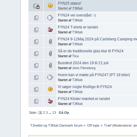
FYN25 status!
Startet af
T3Klub
FYN24 vel overstået :-)
Startet af
T3Klub
FYN24 T-shirts er landet
Startet af
T3Klub
FYN24 9-12Maj 2024 på Carlsberg Camping m
Startet af
T3Klub
Så er de traditionelle glas klar til FYN24
Startet af
Tica
Bussfest 2024 den 19 til 21 juli
Startet af
Jens Flensborg
Hvem kan vi møde på FYN24? (PT 18 biler)
Startet af
T3Klub
Vi søger nogle frivillige til FYN24
Startet af
T3Klub
FYN24 Klister mærket er landet
Startet af
T3Klub
Sider: [
1
]
2
3
...
13
Gå Op
T3nettet og T3Klub Danmark forum
»
Off topic
»
Træf
(Moderatorer:
je