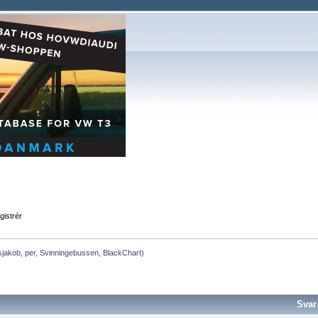
gistrér
sjakob
,
per
,
Svinningebussen
,
BlackChart
)
Svar