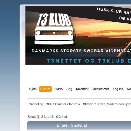
Hjem
Forum
Hjælp
Søg
Kalender
Medlemmer
Log ind
Re
T3nettet og T3Klub Danmark forum
»
Off topic
»
Træf
(Moderatorer:
jen
Sider: [
1
]
2
3
...
13
Gå ned
Emne
/
Startet af