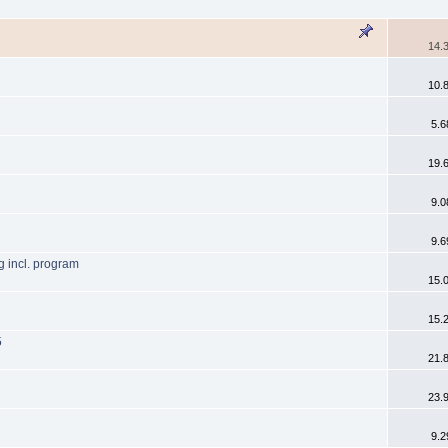
14.3
10.8
5.6
19.6
9.0
9.6
 incl. program
15.0
15.2
5
21.8
23.9
9.2