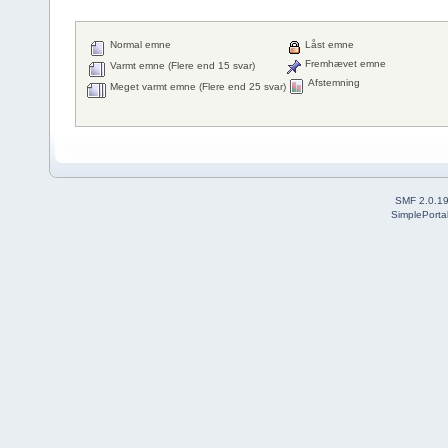
Normal emne
Låst emne
Fremhævet emne
Varmt emne (Flere end 15 svar)
Afstemning
Meget varmt emne (Flere end 25 svar)
SMF 2.0.1
SimplePorta