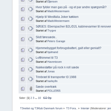
Startet af
Eljensen
Hvor fylder man gas på - og et par andre spørgsmål?
Startet af
MadsWestermann
Hjælp til Westfalia Joker køkken
Startet af
MadsWestermann
SØGES: Eberspacher B2L/D2L kabinevarmer til renover
Startet af
Trygve
Slidt føresæde..
Startet af
Peters Garage
Hjemmebygget forbrugsbatteri, galt eller genialt?
Startet af
hjulmand
Lofthimmel til T3
Startet af
Havenissen
Nakkestøtter på rock n roll sæde
Startet af
Jonas
Trinbræt til transporter t3 1988
Startet af
harleyfin
Sæde overtræk
Startet af
POLLE955
Sider: [
1
]
2
3
...
10
Gå Op
T3nettet og T3Klub Danmark forum
»
T3 Fora..
»
Interiør
(Moderatorer:
je