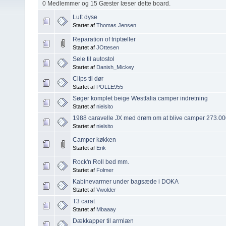
0 Medlemmer og 15 Gæster læser dette board.
Luft dyse
Startet af
Thomas Jensen
Reparation of triptæller
Startet af
JOttesen
Sele til autostol
Startet af
Danish_Mickey
Clips til dør
Startet af
POLLE955
Søger komplet beige Westfalia camper indretning
Startet af
nielsito
1988 caravelle JX med drøm om at blive camper 273.00
Startet af
nielsito
Camper køkken
Startet af
Erik
Rock'n Roll bed mm.
Startet af
Folmer
Kabinevarmer under bagsæde i DOKA
Startet af
Vwolder
T3 carat
Startet af
Mbaaay
Dækkapper til armlæn