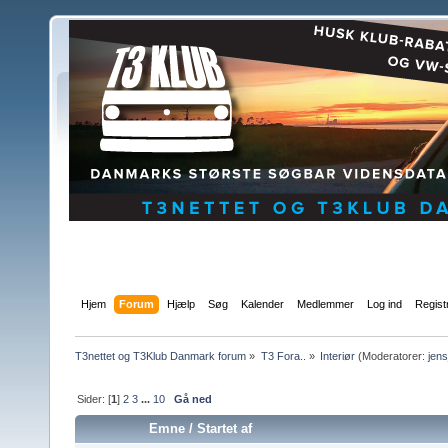
Hjem
Forum
Hjælp
Søg
Kalender
Medlemmer
Log ind
Regist
T3nettet og T3Klub Danmark forum
»
T3 Fora..
»
Interiør
(Moderatorer:
jen
Sider: [
1
]
2
3
...
10
Gå ned
Emne
/
Startet af