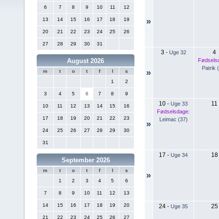
6
7
8
9
10
11
12
13
14
15
16
17
18
19
»
20
21
22
23
24
25
26
27
28
29
30
31
3
4
-
Uge 32
Fødsels
August 2026
Patrik 
»
m
t
o
t
f
l
s
1
2
3
4
5
6
7
8
9
10
11
-
Uge 33
10
11
12
13
14
15
16
Fødselsdage:
17
18
19
20
21
22
23
Leimac (37)
»
24
25
26
27
28
29
30
31
17
18
-
Uge 34
September 2026
m
t
o
t
f
l
s
»
1
2
3
4
5
6
7
8
9
10
11
12
13
14
15
16
17
18
19
20
24
25
-
Uge 35
21
22
23
24
25
26
27