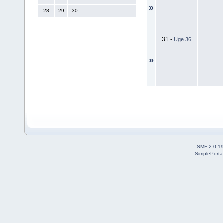
»
28
29
30
31
-
Uge 36
»
SMF 2.0.1
SimplePorta