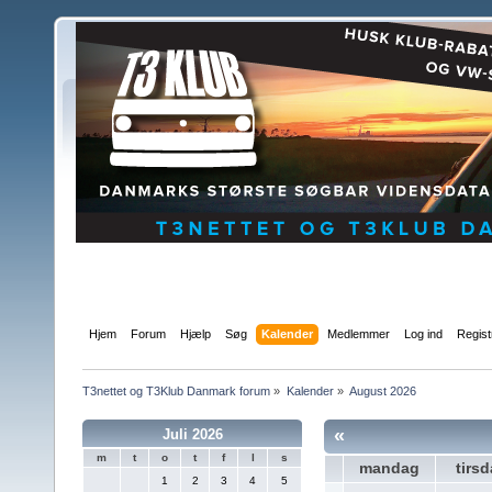
Hjem
Forum
Hjælp
Søg
Kalender
Medlemmer
Log ind
Regist
T3nettet og T3Klub Danmark forum
»
Kalender
»
August 2026
«
Juli 2026
m
t
o
t
f
l
s
mandag
tirs
1
2
3
4
5