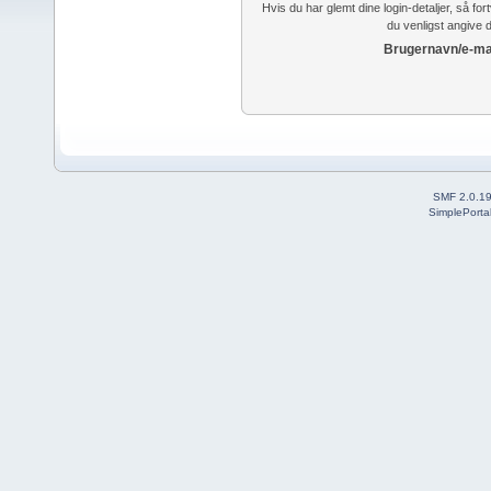
Hvis du har glemt dine login-detaljer, så fo
du venligst angive 
Brugernavn/e-mai
SMF 2.0.1
SimplePorta