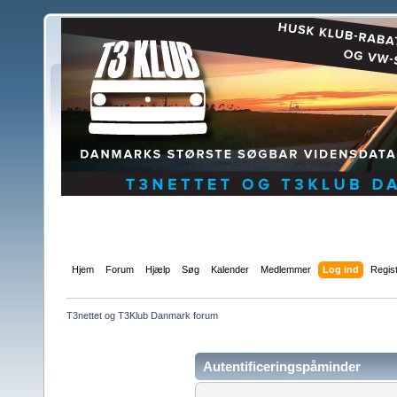
Hjem
Forum
Hjælp
Søg
Kalender
Medlemmer
Log ind
Regis
T3nettet og T3Klub Danmark forum
Autentificeringspåminder