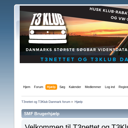
Hjem
Forum
Hjælp
Søg
Kalender
Medlemmer
Log ind
Regist
T3nettet og T3Klub Danmark forum
»
Hjælp
SMF Brugerhjælp
Velkommen til T3nettet og T3Kl