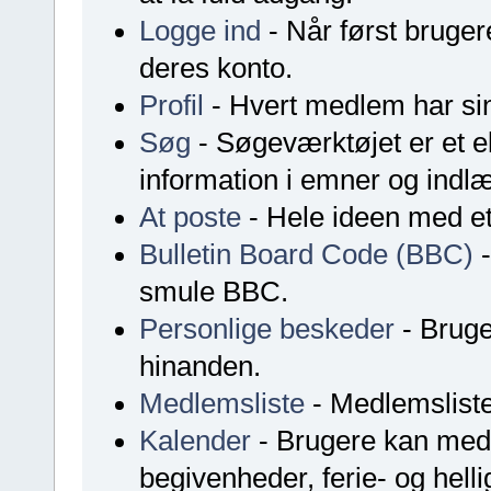
Logge ind
- Når først brugere
deres konto.
Profil
- Hvert medlem har sin
Søg
- Søgeværktøjet er et ek
information i emner og indl
At poste
- Hele ideen med et
Bulletin Board Code (BBC)
-
smule BBC.
Personlige beskeder
- Bruge
hinanden.
Medlemsliste
- Medlemsliste
Kalender
- Brugere kan med 
begivenheder, ferie- og hel