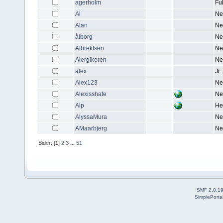
agerholm
Fu
Al
Ne
Alan
Ne
ålborg
Ne
Albrektsen
Ne
Alergikeren
Ne
alex
Jr
Alex123
Ne
Alexisshafe
Ne
Alp
He
AlyssaMura
Ne
AMaarbjerg
Ne
Sider: [
1
]
2
3
...
51
SMF 2.0.1
SimplePorta