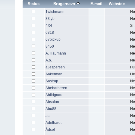
Status
Brugernavn
E-mail
Webside
1wichmann
Ne
33lyb
Ne
4X4
Sr
6318
Ne
67pickup
Ne
8450
Ne
A. Haumann
Ne
A.b.
Ne
a.jespersen
Fu
Aakerman
He
Aastrup
Ne
Abebarberen
Ne
Abildgaard
Ne
Absalon
Ne
Abu88
Ne
ac
Ne
Adelhardt
Ne
Ådsel
Ne