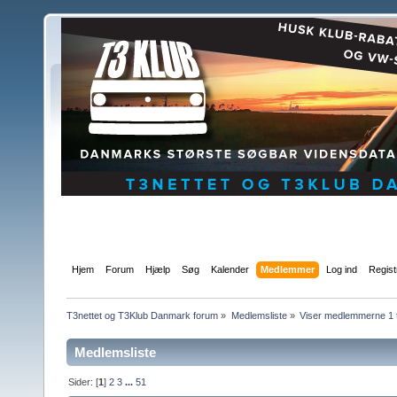
Hjem
Forum
Hjælp
Søg
Kalender
Medlemmer
Log ind
Regist
T3nettet og T3Klub Danmark forum
»
Medlemsliste
»
Viser medlemmerne 1 t
Medlemsliste
Sider: [
1
]
2
3
...
51