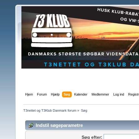
Hjem
Forum
Hjælp
Søg
Kalender
Medlemmer
Log ind
Regist
T3nettet og T3Klub Danmark forum
»
Søg
Indstil søgeparametre
Søg efter: