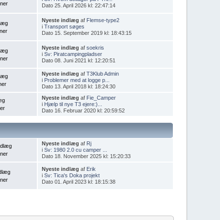
ner
Dato 25. April 2026 kl: 22:47:14
Nyeste indlæg
af
Flemse-type2
dlæg
i
Transport søges
ner
Dato 15. September 2019 kl: 18:43:15
Nyeste indlæg
af
soekris
dlæg
i
Sv: Piratcampingpladser
ner
Dato 08. Juni 2021 kl: 12:20:51
Nyeste indlæg
af
T3Klub Admin
dlæg
i
Problemer med at logge p...
ner
Dato 13. April 2018 kl: 18:24:30
Nyeste indlæg
af
Fie_Camper
æg
i
Hjælp til nye T3 ejere:)...
er
Dato 16. Februar 2020 kl: 20:59:52
Nyeste indlæg
af
Rj
ndlæg
i
Sv: 1980 2.0 cu camper ...
ner
Dato 18. November 2025 kl: 15:20:33
Nyeste indlæg
af
Erik
dlæg
i
Sv: Tica's Doka projekt
ner
Dato 01. April 2023 kl: 18:15:38