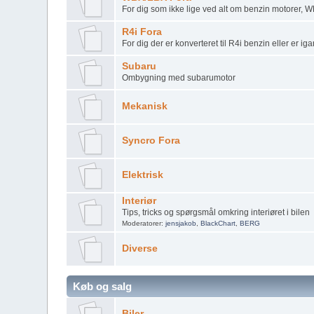
For dig som ikke lige ved alt om benzin motorer, 
R4i Fora
For dig der er konverteret til R4i benzin eller er 
Subaru
Ombygning med subarumotor
Mekanisk
Syncro Fora
Elektrisk
Interiør
Tips, tricks og spørgsmål omkring interiøret i bilen
Moderatorer:
jensjakob
,
BlackChart
,
BERG
Diverse
Køb og salg
Biler..