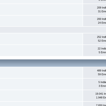
209 In
31 Em
200 In
24 Em
252 In
52 Em
22 Ind
5 Emn
489 In
59 Em
5 Indl
3 Emn
19.041 I
1.948 E
7.650 In