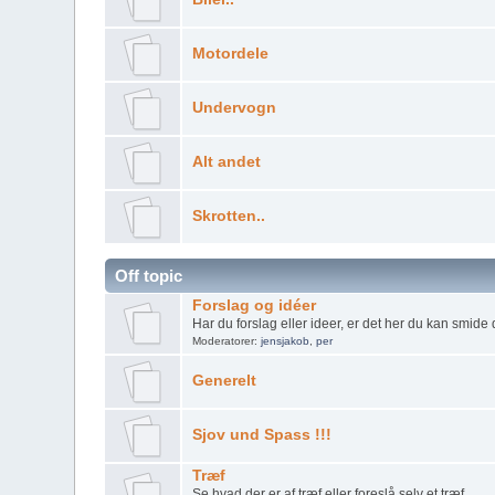
Motordele
Undervogn
Alt andet
Skrotten..
Off topic
Forslag og idéer
Har du forslag eller ideer, er det her du kan smide
Moderatorer:
jensjakob
,
per
Generelt
Sjov und Spass !!!
Træf
Se hvad der er af træf eller foreslå selv et træf