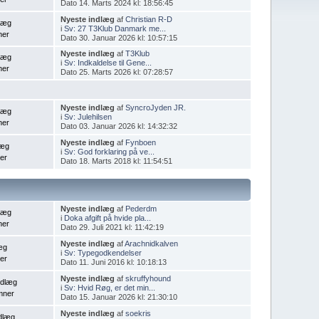
Dato 14. Marts 2024 kl: 18:56:45
Nyeste indlæg
af
Christian R-D
dlæg
i
Sv: 27 T3Klub Danmark me...
ner
Dato 30. Januar 2026 kl: 10:57:15
Nyeste indlæg
af
T3Klub
dlæg
i
Sv: Indkaldelse til Gene...
ner
Dato 25. Marts 2026 kl: 07:28:57
Nyeste indlæg
af
SyncroJyden JR.
dlæg
i
Sv: Julehilsen
ner
Dato 03. Januar 2026 kl: 14:32:32
Nyeste indlæg
af
Fynboen
læg
i
Sv: God forklaring på ve...
er
Dato 18. Marts 2018 kl: 11:54:51
Nyeste indlæg
af
Pederdm
dlæg
i
Doka afgift på hvide pla...
ner
Dato 29. Juli 2021 kl: 11:42:19
Nyeste indlæg
af
Arachnidkalven
æg
i
Sv: Typegodkendelser
er
Dato 11. Juni 2016 kl: 10:18:13
Nyeste indlæg
af
skruffyhound
ndlæg
i
Sv: Hvid Røg, er det min...
mner
Dato 15. Januar 2026 kl: 21:30:10
Nyeste indlæg
af
soekris
dlæg