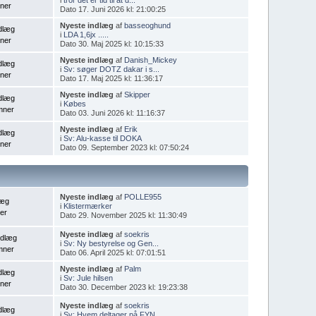
ner
Dato 17. Juni 2026 kl: 21:00:25
Nyeste indlæg
af
basseoghund
dlæg
i
LDA 1,6jx .....
ner
Dato 30. Maj 2025 kl: 10:15:33
Nyeste indlæg
af
Danish_Mickey
dlæg
i
Sv: søger DOTZ dakar i s...
ner
Dato 17. Maj 2025 kl: 11:36:17
Nyeste indlæg
af
Skipper
dlæg
i
Købes
mner
Dato 03. Juni 2026 kl: 11:16:37
Nyeste indlæg
af
Erik
dlæg
i
Sv: Alu-kasse til DOKA
ner
Dato 09. September 2023 kl: 07:50:24
Nyeste indlæg
af
POLLE955
læg
i
Klistermærker
er
Dato 29. November 2025 kl: 11:30:49
Nyeste indlæg
af
soekris
ndlæg
i
Sv: Ny bestyrelse og Gen...
mner
Dato 06. April 2025 kl: 07:01:51
Nyeste indlæg
af
Palm
dlæg
i
Sv: Jule hilsen
ner
Dato 30. December 2023 kl: 19:23:38
Nyeste indlæg
af
soekris
dlæg
i
Sv: Hvem deltager på FYN...