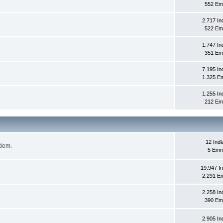
552 Em
2.717 In
522 Em
1.747 In
351 Em
7.195 In
1.325 E
1.255 In
212 Em
12 Ind
 dem.
5 Emn
19.947 I
2.291 E
2.258 In
390 Em
2.905 In