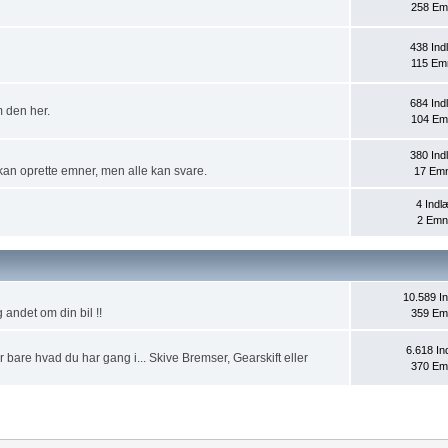
258 Em
438 In
115 Em
684 In
 den her.
104 Em
380 In
kan oprette emner, men alle kan svare.
17 Em
4 Indl
2 Emn
10.589 I
 andet om din bil !!
359 Em
6.618 In
r bare hvad du har gang i... Skive Bremser, Gearskift eller
370 Em