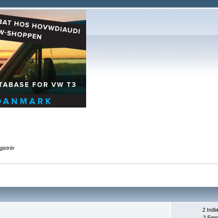
istrér
2 Indl
2 Emn