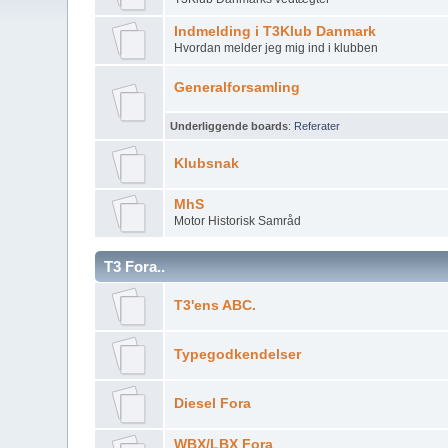
Indmelding i T3Klub Danmark
Hvordan melder jeg mig ind i klubben
Generalforsamling
Underliggende boards
:
Referater
Klubsnak
MhS
Motor Historisk Samråd
T3 Fora..
T3'ens ABC.
Typegodkendelser
Diesel Fora
WBX/LBX Fora