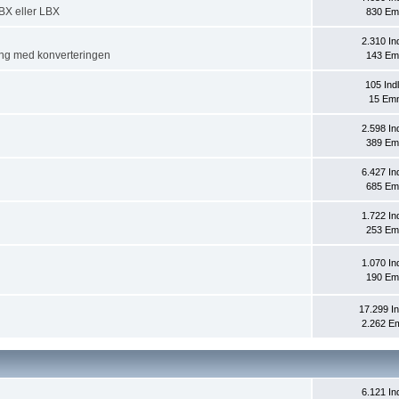
WBX eller LBX
830 Em
2.310 In
igang med konverteringen
143 Em
105 In
15 Em
2.598 In
389 Em
6.427 In
685 Em
1.722 In
253 Em
1.070 In
190 Em
17.299 I
2.262 E
6.121 In