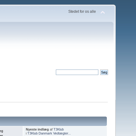
Stedet for os alle
Nyeste indlæg
af
T3Klub
æg
i
T3Klub Danmark Vedtægter...
er