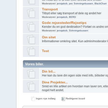
Moderatorer:
jensjakob
,
per
,
Svinningebussen
,
BlackChart
Transport
Tilbyd eller søg transport af dele og andet her
Moderatorer:
jensjakob
,
BERG
Gode rejsesteder/Rejsetips
Kender du en god destination? Fortæl os andre om
Moderatorer:
jensjakob
,
Svinningebussen
Om sitet
Informationer omkring sitet. Kun admin/moderator 
Test
Vores biler.
Din bil...
Her kan du lave din egen side med info, billeder og
Dine Projekter...
Smid en lille artikel om hvordan man laver om, elle
noget helt andet.
Ingen nye indlæg
Redirigeret board