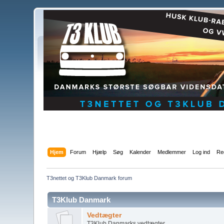
Hjem
Forum
Hjælp
Søg
Kalender
Medlemmer
Log ind
Reg
T3nettet og T3Klub Danmark forum
T3Klub Danmark
Vedtægter
T3Klub Danmarks vedtægter