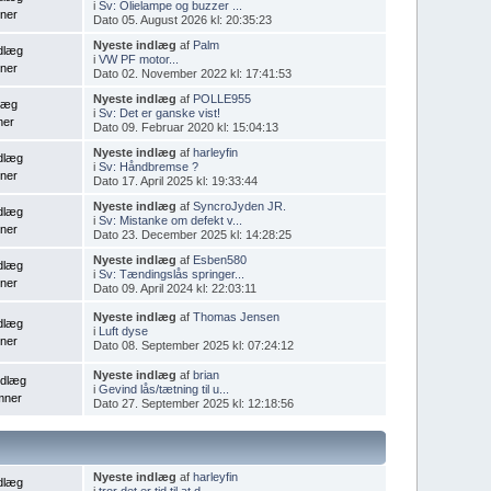
i
Sv: Olielampe og buzzer ...
ner
Dato 05. August 2026 kl: 20:35:23
Nyeste indlæg
af
Palm
dlæg
i
VW PF motor...
ner
Dato 02. November 2022 kl: 17:41:53
Nyeste indlæg
af
POLLE955
dlæg
i
Sv: Det er ganske vist!
ner
Dato 09. Februar 2020 kl: 15:04:13
Nyeste indlæg
af
harleyfin
dlæg
i
Sv: Håndbremse ?
ner
Dato 17. April 2025 kl: 19:33:44
Nyeste indlæg
af
SyncroJyden JR.
dlæg
i
Sv: Mistanke om defekt v...
ner
Dato 23. December 2025 kl: 14:28:25
Nyeste indlæg
af
Esben580
dlæg
i
Sv: Tændingslås springer...
ner
Dato 09. April 2024 kl: 22:03:11
Nyeste indlæg
af
Thomas Jensen
dlæg
i
Luft dyse
ner
Dato 08. September 2025 kl: 07:24:12
Nyeste indlæg
af
brian
ndlæg
i
Gevind lås/tætning til u...
mner
Dato 27. September 2025 kl: 12:18:56
Nyeste indlæg
af
harleyfin
dlæg
i
tror det er tid til at d...