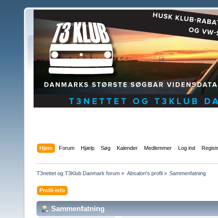
Hjem
Forum
Hjælp
Søg
Kalender
Medlemmer
Log ind
Regist
T3nettet og T3Klub Danmark forum
»
Absalon's profil
»
Sammenfatning
Profil-info
Sammenfatning