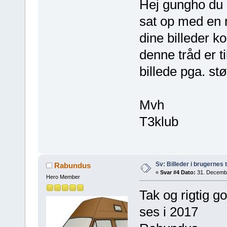
Hej gungho du b
sat op med en m
dine billeder 
denne tråd er ti
billede pga. stø
Mvh
T3klub
Sv: Billeder i brugernes 
Rabundus
«
Svar #4 Dato:
31. Decembe
Hero Member
Tak og rigtig go
ses i 2017