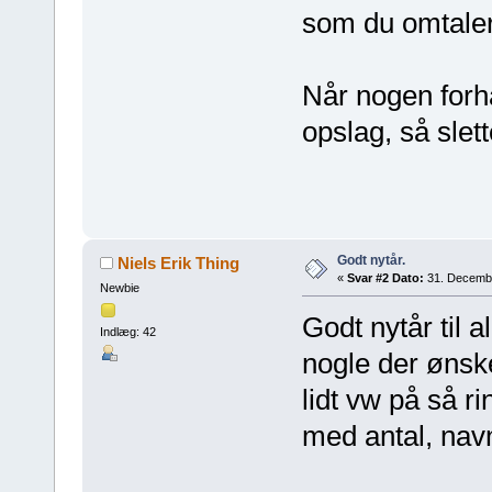
som du omtal
Når nogen forhå
opslag, så slett
Godt nytår.
Niels Erik Thing
«
Svar #2 Dato:
31. Decembe
Newbie
Godt nytår til a
Indlæg: 42
nogle der ønsk
lidt vw på så r
med antal, nav