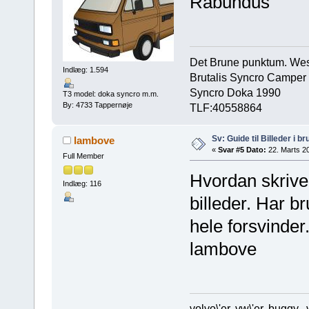
Rabundus
Det Brune punktum. Westf
Indlæg: 1.594
Brutalis Syncro Camper
Syncro Doka 1990
T3 model: doka syncro m.m.
By: 4733 Tappernøje
TLF:40558864
Sv: Guide til Billeder i b
lambove
«
Svar #5 Dato:
22. Marts 20
Full Member
Hvordan skrive
Indlæg: 116
billeder. Har br
hele forsvinder.
lambove
volvo\'er, vw\'er, buggy,