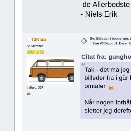
de Allerbedste 
- Niels Erik
Sv: Billeder i brugernes 
T3Klub
«
Svar #3 Dato:
31. Decembe
Sr. Member
Citat fra: gungh
Tak - det må jeg
billeder fra i gå
omtaler
Indlæg: 357
Når nogen forhåb
sletter jeg dereft