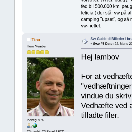
fed bil 500.000 km, peugo
felicia ( der står vw på 
camping "upset", og så 
vw-nettet.
Sv: Guide til Billeder i b
Tica
«
Svar #6 Dato:
22. Marts 20
Hero Member
Hej lambov
For at vedhæfte
"vedhæftninger 
vindue du skriv
Vedhæfte ved a
tilladte filer.
Indlæg: 974
T3 model: T3 Panel 1.6TD