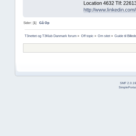
Location 4632 Tlf: 2261
http://www.linkedin.com
Sider: [
1
]
Gå Op
T3nettet og T3Klub Danmark forum
»
Off topic
»
Om sitet
»
Guide til Bille
SMF 2.0.1
SimplePorta