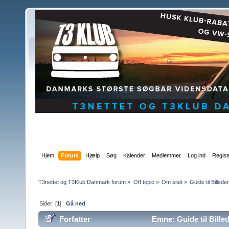
Hjem
Forum
Hjælp
Søg
Kalender
Medlemmer
Log ind
Regist
T3nettet og T3Klub Danmark forum
»
Off topic
»
Om sitet
»
Guide til Billed
Sider: [
1
]
Gå ned
Forfatter
Emne: Guide til Bille