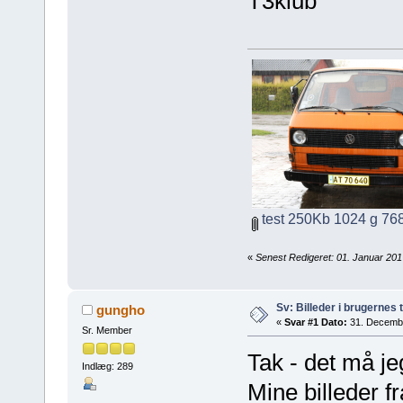
T3klub
test 250Kb 1024 g 768
«
Senest Redigeret: 01. Januar 2017
Sv: Billeder i brugernes 
gungho
«
Svar #1 Dato:
31. Decembe
Sr. Member
Tak - det må je
Indlæg: 289
Mine billeder fr