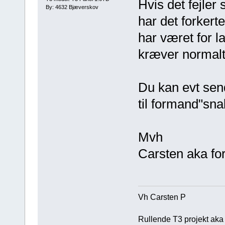
Hvis det fejler 
By: 4632 Bjæverskov
har det forkerte
har været for l
kræver normalt
Du kan evt send
til formand"sna
Mvh
Carsten aka f
Vh Carsten P
Rullende T3 projekt aka