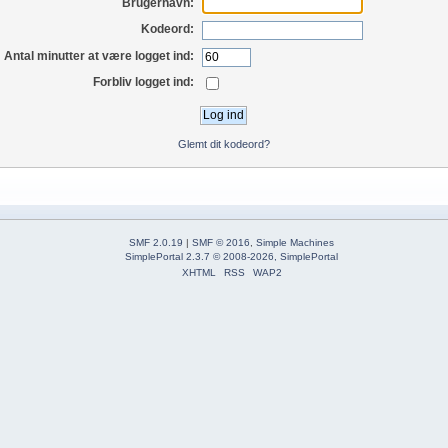
Brugernavn:
Kodeord:
Antal minutter at være logget ind:
Forbliv logget ind:
Glemt dit kodeord?
SMF 2.0.19
|
SMF © 2016
,
Simple Machines
SimplePortal 2.3.7 © 2008-2026, SimplePortal
XHTML
RSS
WAP2