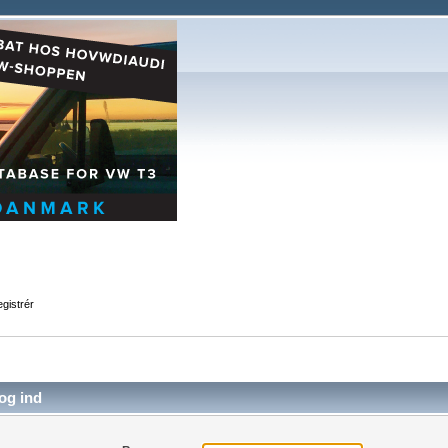
gistrér
og ind