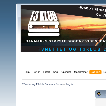
Hjem
Forum
Hjælp
Søg
Kalender
Medlemmer
Log ind
Re
T3nettet og T3Klub Danmark forum
»
Log ind
L