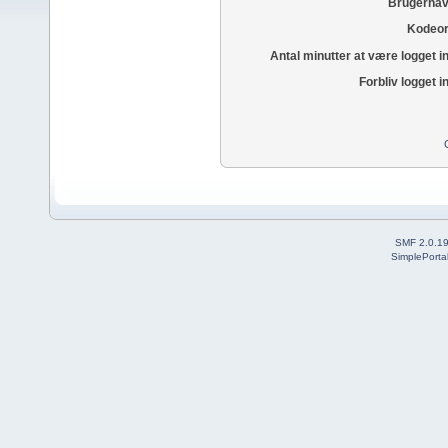
Brugernav
Kodeor
Antal minutter at være logget i
Forbliv logget i
SMF 2.0.1
SimplePorta