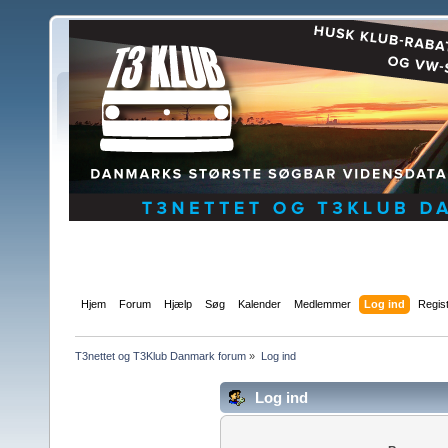
Hjem
Forum
Hjælp
Søg
Kalender
Medlemmer
Log ind
Regis
T3nettet og T3Klub Danmark forum
»
Log ind
Log ind