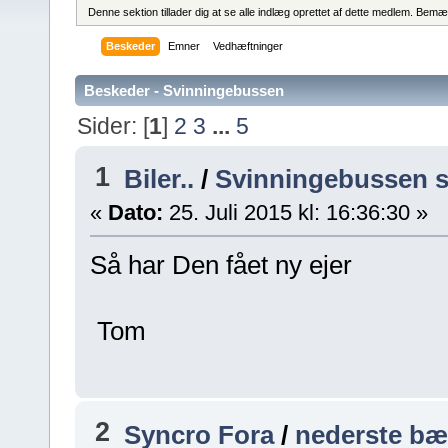
Denne sektion tillader dig at se alle indlæg oprettet af dette medlem. Bemær
Beskeder
Emner
Vedhæftninger
Beskeder - Svinningebussen
Sider: [
1
]
2
3
...
5
1
Biler..
/
Svinningebussen s
«
Dato:
25. Juli 2015 kl: 16:36:30 »
Så har Den fået ny ejer
Tom
2
Syncro Fora
/
nederste bær