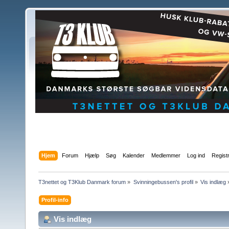
Hjem
Forum
Hjælp
Søg
Kalender
Medlemmer
Log ind
Regist
T3nettet og T3Klub Danmark forum
»
Svinningebussen's profil
»
Vis indlæg
Profil-info
Vis indlæg