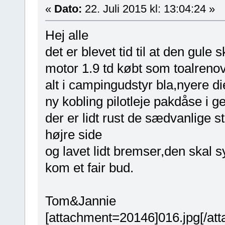
«
Dato:
22. Juli 2015 kl: 13:04:24 »
Hej alle
det er blevet tid til at den gule 
motor 1.9 td købt som toalrenov
alt i campingudstyr bla,nyere d
ny kobling pilotleje pakdåse i g
der er lidt rust de sædvanlige 
højre side
og lavet lidt bremser,den skal s
kom et fair bud.
Tom&Jannie
[attachment=20146]016.jpg[/at