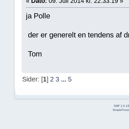
«
Dato:
09. Juli 2014 kl: 22:33:19 »
ja Polle
der er generelt en tendens af d
Tom
Sider: [
1
]
2
3
...
5
SMF 2.0.1
SimplePorta