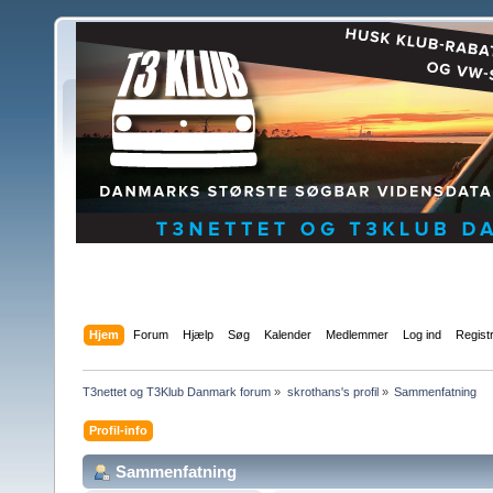
Hjem
Forum
Hjælp
Søg
Kalender
Medlemmer
Log ind
Regist
T3nettet og T3Klub Danmark forum
»
skrothans's profil
»
Sammenfatning
Profil-info
Sammenfatning