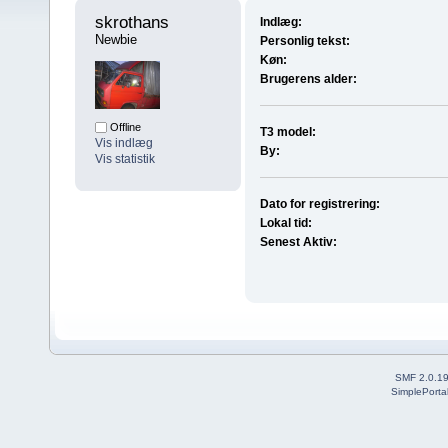
skrothans 
Indlæg:
Newbie
Personlig tekst:
Køn:
Brugerens alder:
Offline
T3 model:
Vis indlæg
By:
Vis statistik
Dato for registrering:
Lokal tid:
Senest Aktiv:
SMF 2.0.1
SimplePorta