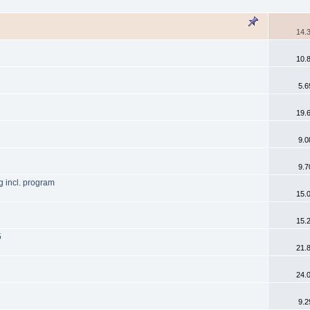
14.3
10.8
5.6
19.6
9.0
9.7
 incl. program
15.0
15.2
5
21.8
24.0
9.2