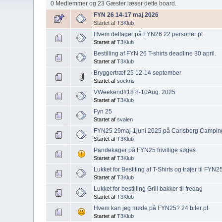
0 Medlemmer og 23 Gæster læser dette board.
FYN 26 14-17 maj 2026
Startet af
T3Klub
Hvem deltager på FYN26 22 personer pt
Startet af
T3Klub
Bestilling af FYN 26 T-shirts deadline 30 april.
Startet af
T3Klub
Bryggertræf 25 12-14 september
Startet af
soekris
VWeekend#18 8-10Aug. 2025
Startet af
T3Klub
Fyn 25
Startet af
svalen
FYN25 29maj-1juni 2025 på Carlsberg Camping
Startet af
T3Klub
Pandekager på FYN25 frivillige søges
Startet af
T3Klub
Lukket for Bestiling af T-Shirts og trøjer til FYN2
Startet af
T3Klub
Lukket for bestilling Grill bakker til fredag
Startet af
T3Klub
Hvem kan jeg møde på FYN25? 24 biler pt
Startet af
T3Klub