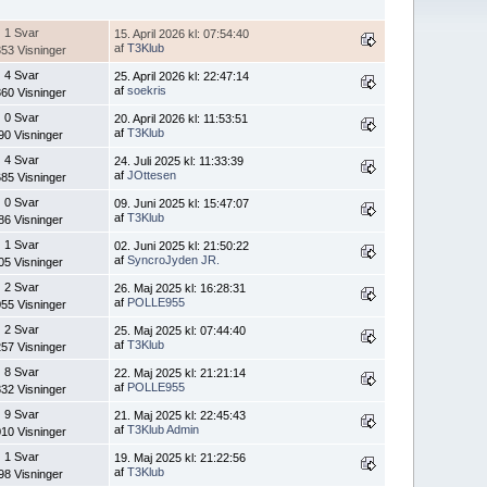
1 Svar
15. April 2026 kl: 07:54:40
af
T3Klub
53 Visninger
4 Svar
25. April 2026 kl: 22:47:14
af
soekris
60 Visninger
0 Svar
20. April 2026 kl: 11:53:51
af
T3Klub
90 Visninger
4 Svar
24. Juli 2025 kl: 11:33:39
af
JOttesen
85 Visninger
0 Svar
09. Juni 2025 kl: 15:47:07
af
T3Klub
86 Visninger
1 Svar
02. Juni 2025 kl: 21:50:22
af
SyncroJyden JR.
05 Visninger
2 Svar
26. Maj 2025 kl: 16:28:31
af
POLLE955
55 Visninger
2 Svar
25. Maj 2025 kl: 07:44:40
af
T3Klub
57 Visninger
8 Svar
22. Maj 2025 kl: 21:21:14
af
POLLE955
32 Visninger
9 Svar
21. Maj 2025 kl: 22:45:43
af
T3Klub Admin
10 Visninger
1 Svar
19. Maj 2025 kl: 21:22:56
af
T3Klub
98 Visninger