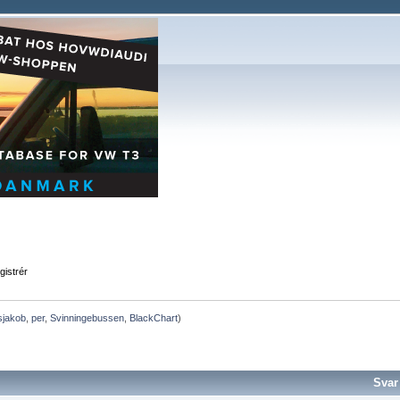
gistrér
sjakob
,
per
,
Svinningebussen
,
BlackChart
)
Svar