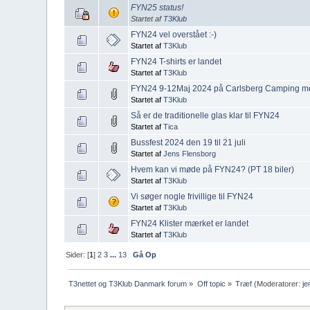
FYN25 status!
Startet af
T3Klub
FYN24 vel overstået :-)
Startet af
T3Klub
FYN24 T-shirts er landet
Startet af
T3Klub
FYN24 9-12Maj 2024 på Carlsberg Camping m
Startet af
T3Klub
Så er de traditionelle glas klar til FYN24
Startet af
Tica
Bussfest 2024 den 19 til 21 juli
Startet af
Jens Flensborg
Hvem kan vi møde på FYN24? (PT 18 biler)
Startet af
T3Klub
Vi søger nogle frivillige til FYN24
Startet af
T3Klub
FYN24 Klister mærket er landet
Startet af
T3Klub
Sider: [
1
]
2
3
...
13
Gå Op
T3nettet og T3Klub Danmark forum
»
Off topic
»
Træf
(Moderatorer:
je