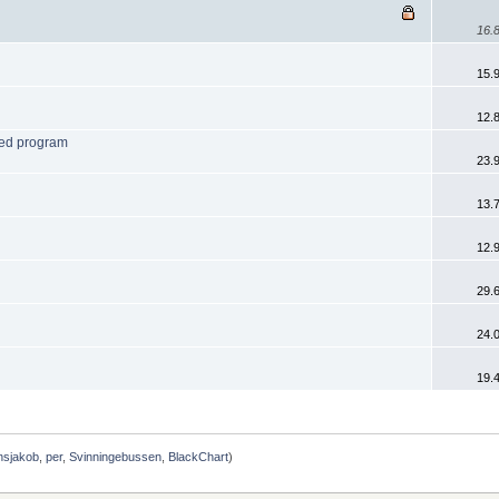
16.8
15.9
12.8
ed program
23.9
13.7
12.9
29.6
24.0
19.4
nsjakob
,
per
,
Svinningebussen
,
BlackChart
)