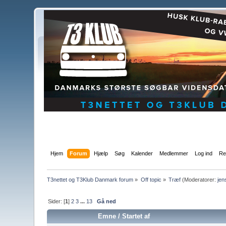
Hjem
Forum
Hjælp
Søg
Kalender
Medlemmer
Log ind
Re
T3nettet og T3Klub Danmark forum
»
Off topic
»
Træf
(Moderatorer:
jen
Sider: [
1
]
2
3
...
13
Gå ned
Emne
/
Startet af