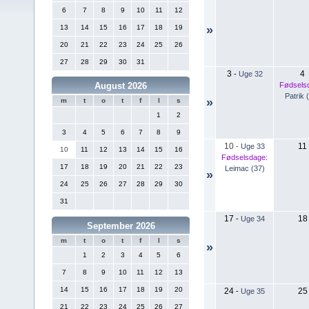
6
7
8
9
10
11
12
13
14
15
16
17
18
19
»
20
21
22
23
24
25
26
27
28
29
30
31
3
4
-
Uge 32
Fødsels
August 2026
Patrik 
»
m
t
o
t
f
l
s
1
2
3
4
5
6
7
8
9
10
11
-
Uge 33
10
11
12
13
14
15
16
Fødselsdage:
17
18
19
20
21
22
23
Leimac (37)
»
24
25
26
27
28
29
30
31
17
18
-
Uge 34
September 2026
m
t
o
t
f
l
s
»
1
2
3
4
5
6
7
8
9
10
11
12
13
14
15
16
17
18
19
20
24
25
-
Uge 35
21
22
23
24
25
26
27