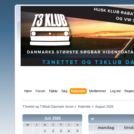
Hjem
Forum
Hjælp
Søg
Kalender
Medlemmer
Log ind
Regist
T3nettet og T3Klub Danmark forum
»
Kalender
»
August 2026
«
Juli 2026
m
t
o
t
f
l
s
mandag
tirs
1
2
3
4
5