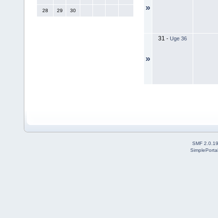
»
28
29
30
31
-
Uge 36
»
SMF 2.0.1
SimplePorta