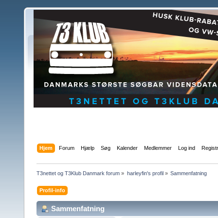
Hjem
Forum
Hjælp
Søg
Kalender
Medlemmer
Log ind
Regist
T3nettet og T3Klub Danmark forum
»
harleyfin's profil
»
Sammenfatning
Profil-info
Sammenfatning