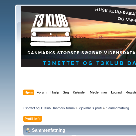
Hjem
Forum
Hjælp
Søg
Kalender
Medlemmer
Log ind
Regist
T3nettet og T3Klub Danmark forum
»
cjakmac's profil
»
Sammenfatning
Profil-info
Sammenfatning