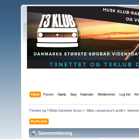
Hjem
Forum
Hjælp
Søg
Kalender
Medlemmer
Log ind
Reg
T3nettet og T3Klub Danmark forum
»
Milos camperbus's profil
»
Sammen
Profil-info
Sammenfatning