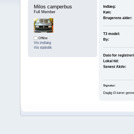
Milos camperbus 
Indlæg:
Full Member
Køn:
Brugerens alder:
T3 model:
Offline
By:
Vis indlæg
Vis statistik
Dato for registrer
Lokal tid:
Senest Aktiv:
Signatur:
Daglig t3 kører genne