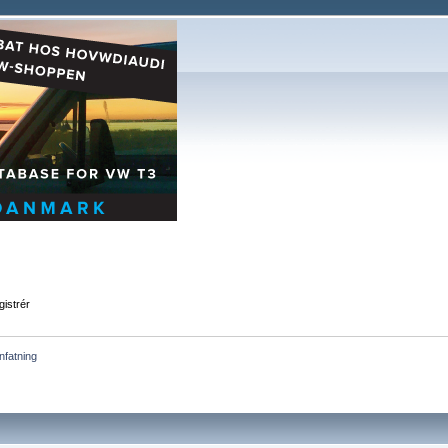
istrér
fatning