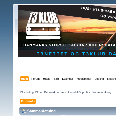
Hjem
Forum
Hjælp
Søg
Kalender
Medlemmer
Log ind
Regist
T3nettet og T3Klub Danmark forum
»
Avendale's profil
»
Sammenfatning
Profil-info
Sammenfatning