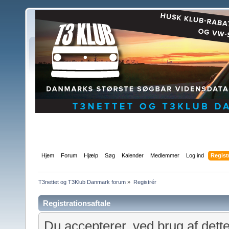
Hjem
Forum
Hjælp
Søg
Kalender
Medlemmer
Log ind
Regist
T3nettet og T3Klub Danmark forum
»
Registrér
Registrationsaftale
Du accepterer, ved brug af dett