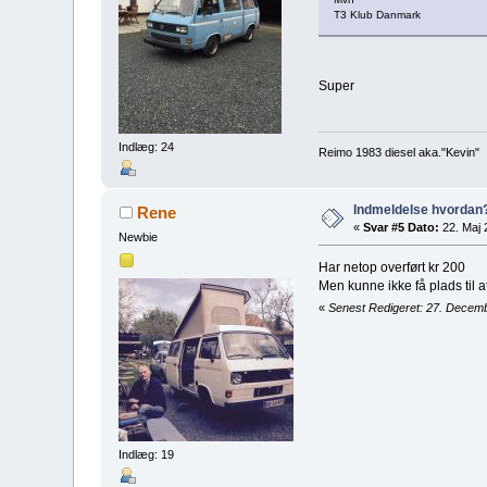
T3 Klub Danmark
Super
Indlæg: 24
Reimo 1983 diesel aka."Kevin"
Indmeldelse hvordan
Rene
«
Svar #5 Dato:
22. Maj 
Newbie
Har netop overført kr 200
Men kunne ikke få plads til 
«
Senest Redigeret: 27. Decemb
Indlæg: 19