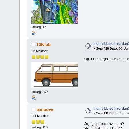
Indlæg: 12
Indmeldelse hvordan
T3Klub
«
Svar #10 Dato:
03. Jun
Sr. Member
Og du er tilføjet list vi er n
Indlæg: 357
Indmeldelse hvordan
lambove
«
Svar #11 Dato:
03. Juni
Full Member
Ja, lige præcis: hvordan?
Indlæg: 116
Hvad skal jeg trykke på?