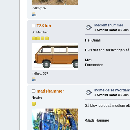
Indlæg: 37
Medlemsnummer
T3Klub
«
Svar #8 Dato:
03. Juni 
Sr. Member
Hej Omali
Hvis det er til forsikringen
Mvh
Formanden
Indlæg: 357
Indmeldelse hvordan
madshammer
«
Svar #9 Dato:
03. Juni 
Newbie
Så blev jeg også medlem efter 
/Mads Hammer