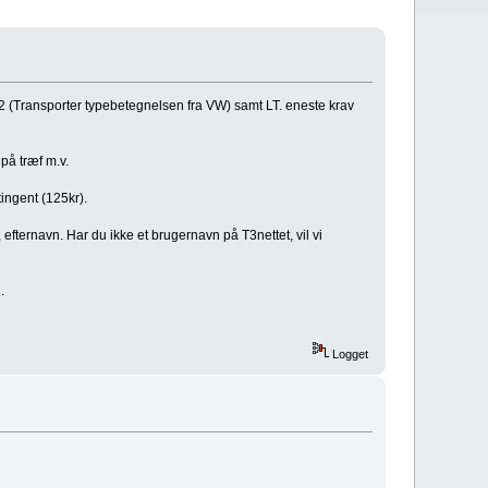
2 (Transporter typebetegnelsen fra VW) samt LT. eneste krav
på træf m.v.
ingent (125kr).
 efternavn. Har du ikke et brugernavn på T3nettet, vil vi
.
Logget