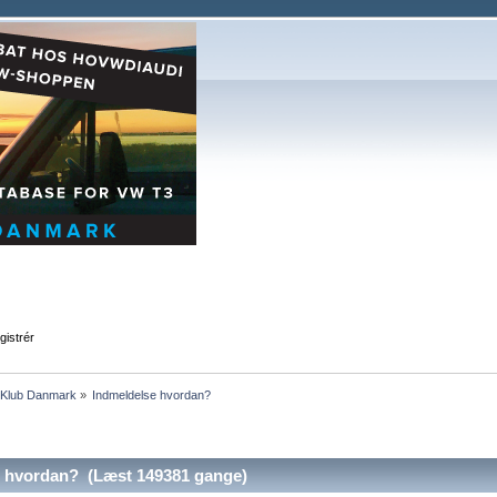
gistrér
T3Klub Danmark
»
Indmeldelse hvordan?
 hvordan? (Læst 149381 gange)