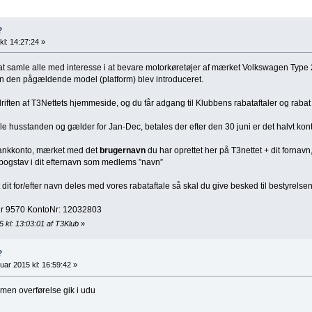
?
kl: 14:27:24 »
t samle alle med interesse i at bevare motorkøretøjer af mærket Volkswagen Type 
den den pågældende model (platform) blev introduceret.
riften af T3Nettets hjemmeside, og du får adgang til Klubbens rabataftaler og rabat 
le husstanden og gælder for Jan-Dec, betales der efter den 30 juni er det halvt kont
 bankkonto, mærket med det
brugernavn
du har oprettet her på T3nettet + dit fornavn,
e bogstav i dit efternavn som medlems ”navn”
it for/efter navn deles med vores rabataftale så skal du give besked til bestyrelsen
r 9570 KontoNr: 12032803
5 kl: 13:03:01 af T3Klub
»
?
uar 2015 kl: 16:59:42 »
men overførelse gik i udu