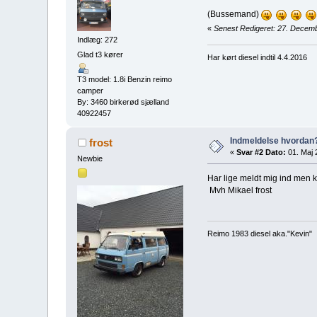
(Bussemand)
«
Senest Redigeret: 27. Decemb
Indlæg: 272
Glad t3 kører
Har kørt diesel indtil 4.4.2016
T3 model: 1.8i Benzin reimo
camper
By: 3460 birkerød sjælland
40922457
Indmeldelse hvordan
frost
«
Svar #2 Dato:
01. Maj 
Newbie
Har lige meldt mig ind men k
Mvh Mikael frost
Reimo 1983 diesel aka."Kevin"