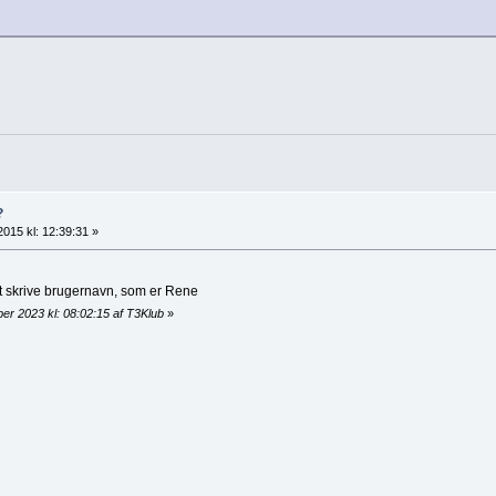
?
2015 kl: 12:39:31 »
at skrive brugernavn, som er Rene
er 2023 kl: 08:02:15 af T3Klub
»