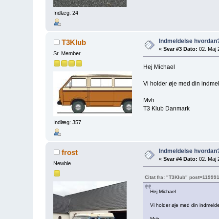
Indlæg: 24
Indmeldelse hvordan
T3Klub
«
Svar #3 Dato:
02. Maj 
Sr. Member
Hej Michael
Vi holder øje med din indmel
Mvh
T3 Klub Danmark
Indlæg: 357
Indmeldelse hvordan
frost
«
Svar #4 Dato:
02. Maj 
Newbie
Citat fra: "T3Klub" post=11999
Hej Michael
Vi holder øje med din indmelde
Mvh