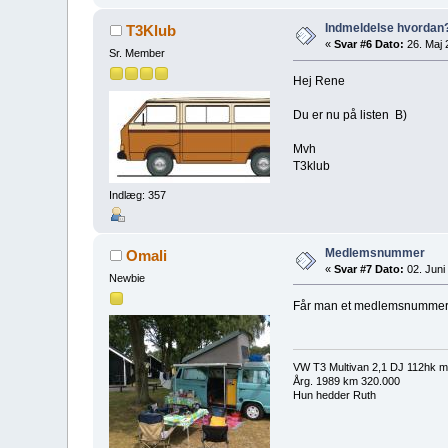
Indmeldelse hvordan
T3Klub
«
Svar #6 Dato:
26. Maj 
Sr. Member
Hej Rene
Du er nu på listen B)
Mvh
T3klub
Indlæg: 357
Medlemsnummer
Omali
«
Svar #7 Dato:
02. Juni 
Newbie
Får man et medlemsnumme
VW T3 Multivan 2,1 DJ 112hk m.
Årg. 1989 km 320.000
Hun hedder Ruth