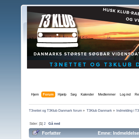
Hjem
Forum
Hjælp
Søg
Kalender
Medlemmer
Log ind
Re
T3nettet og T3Klub Danmark forum
»
T3Klub Danmark
»
Indmelding i 
Sider: [
1
]
2
Gå ned
Forfatter
Emne: Indmeldelse