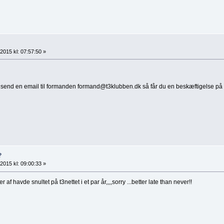
2015 kl: 07:57:50 »
 så send en email til formanden formand@t3klubben.dk så får du en beskæftigelse på
?
2015 kl: 09:00:33 »
af havde snultet på t3nettet i et par år,,,,sorry ...better late than never!!