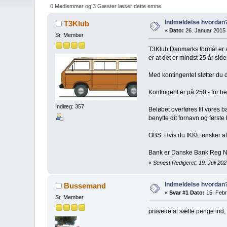
0 Medlemmer og 3 Gæster læser dette emne.
Indmeldelse hvordan
T3Klub
«
Dato:
26. Januar 2015 
Sr. Member
T3Klub Danmarks formål er a
er at det er mindst 25 år si
Med kontingentet støtter du d
Kontingent er på 250,- for he
Indlæg: 357
Beløbet overføres til vores
benytte dit fornavn og først
OBS: Hvis du IKKE ønsker at d
Bank er Danske Bank Reg N
«
Senest Redigeret: 19. Juli 202
Indmeldelse hvordan
Bussemand
«
Svar #1 Dato:
15. Febr
Sr. Member
prøvede at sætte penge ind, 