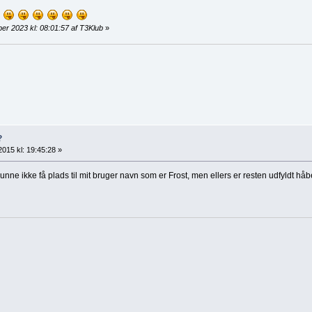
er 2023 kl: 08:01:57 af T3Klub
»
?
2015 kl: 19:45:28 »
unne ikke få plads til mit bruger navn som er Frost, men ellers er resten udfyldt hå