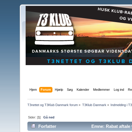
Hjem
Forum
Hjælp
Søg
Kalender
Medlemmer
Log ind
Re
T3nettet og T3Klub Danmark forum
»
T3Klub Danmark
»
Indmelding i 
Sider: [
1
]
Gå ned
Forfatter
Emne: Rabat aftale