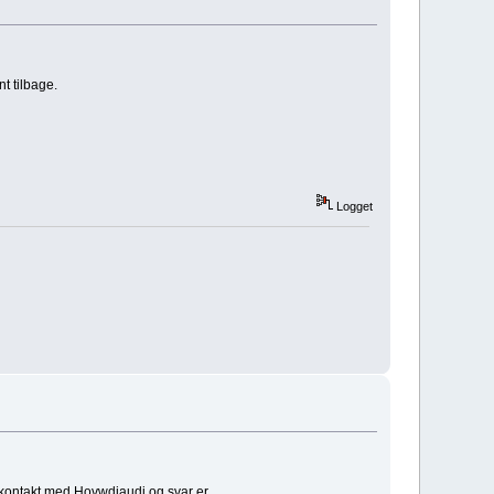
t tilbage.
Logget
 kontakt med Hovwdiaudi og svar er.