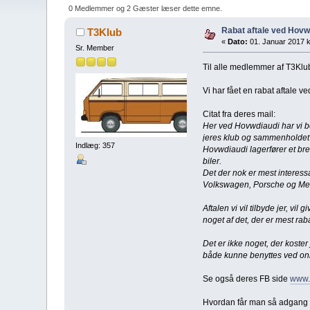
0 Medlemmer og 2 Gæster læser dette emne.
Rabat aftale ved Hovw
T3Klub
«
Dato:
01. Januar 2017 k
Sr. Member
Til alle medlemmer af T3Kl
Vi har fået en rabat aftale 
Citat fra deres mail:
Her ved Hovwdiaudi har vi bes
jeres klub og sammenholdet 
Indlæg: 357
Hovwdiaudi lagerfører et bred
biler.
Det der nok er mest interessa
Volkswagen, Porsche og Me
Aftalen vi vil tilbyde jer, v
noget af det, der er mest rab
Det er ikke noget, der koster
både kunne benyttes ved onli
Se også deres FB side
www.
Hvordan får man så adgang ti