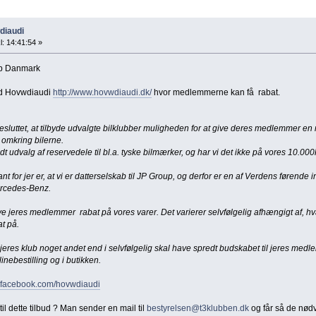
diaudi
l: 14:41:54 »
ub Danmark
ved Hovwdiaudi
http://www.hovwdiaudi.dk/
hvor medlemmerne kan få rabat.
luttet, at tilbyde udvalgte bilklubber muligheden for at give deres medlemmer en rab
omkring bilerne.
t udvalg af reservedele til bl.a. tyske bilmærker, og har vi det ikke på vores 10.000kv
nt for jer er, at vi er datterselskab til JP Group, og derfor er en af Verdens førende 
rcedes-Benz.
il give jeres medlemmer rabat på vores varer. Det varierer selvfølgelig afhængigt af,
at på.
 jeres klub noget andet end i selvfølgelig skal have spredt budskabet til jeres medle
nebestilling og i butikken.
facebook.com/hovwdiaudi
l dette tilbud ? Man sender en mail til
bestyrelsen@t3klubben.dk
og får så de nødv