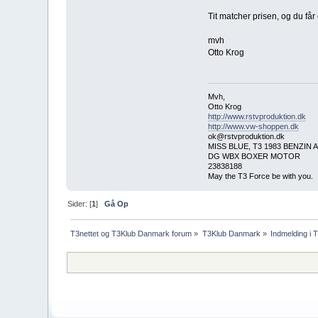
Tit matcher prisen, og du får
mvh
Otto Krog
Mvh,
Otto Krog
http://www.rstvproduktion.dk
http://www.vw-shoppen.dk
ok@rstvproduktion.dk
MISS BLUE, T3 1983 BENZI
DG WBX BOXER MOTOR
23838188
May the T3 Force be with you.
Sider: [
1
]
Gå Op
T3nettet og T3Klub Danmark forum
»
T3Klub Danmark
»
Indmelding i