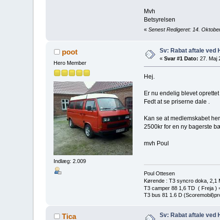
Mvh
Betsyrelsen
«
Senest Redigeret: 14. Oktober
Sv: Rabat aftale ved
poot
«
Svar #1 Dato:
27. Maj 
Hero Member
Hej.
Er nu endelig blevet opret
Fedt at se priserne dale .
Kan se at medlemskabet her i
2500kr for en ny bagerste bæ
mvh Poul
Indlæg: 2.009
Poul Ottesen
Kørende : T3 syncro doka, 2,1 
T3 camper 88 1,6 TD ( Freja ) 
T3 bus 81 1.6 D (Scoremobil)proj
Sv: Rabat aftale ved
Tica