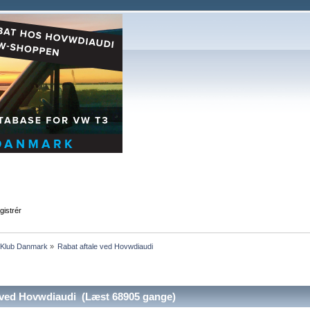
gistrér
T3Klub Danmark
»
Rabat aftale ved Hovwdiaudi
 ved Hovwdiaudi (Læst 68905 gange)