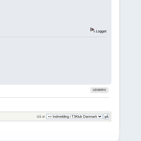
Logget
UDSKRIV
Gå til: