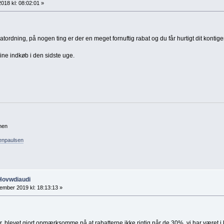
2018 kl: 08:02:01 »
rdning, på nogen ting er der en meget fornuftig rabat og du får hurtigt dit kontigen
ine indkøb i den sidste uge.
nen
tenpaulsen
 Hovwdiaudi
ember 2019 kl: 18:13:13 »
 blevet gjort opmærksomme på at rabatterne ikke rigtig når de 30%, vi har været i