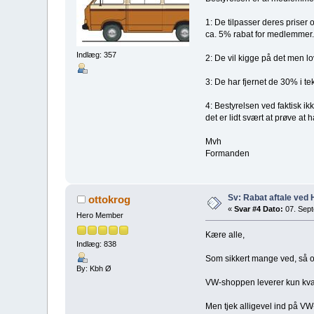
1: De tilpasser deres priser
ca. 5% rabat for medlemmer.
Indlæg: 357
2: De vil kigge på det men lo
3: De har fjernet de 30% i t
4: Bestyrelsen ved faktisk 
det er lidt svært at prøve at
Mvh
Formanden
Sv: Rabat aftale ved
ottokrog
«
Svar #4 Dato:
07. Sept
Hero Member
Kære alle,
Indlæg: 838
Som sikkert mange ved, så 
By: Kbh Ø
VW-shoppen leverer kun kvalit
Men tjek alligevel ind på VW