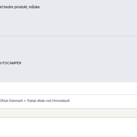
 et bedre produkt, måske.
N AUTOCAMPER
 T3Klub Danmark
»
Rabat aftale ved Hovwdiaudi