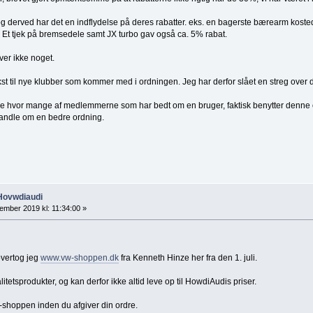
 og derved har det en indflydelse på deres rabatter. eks. en bagerste bærearm koste
 Et tjek på bremsedele samt JX turbo gav også ca. 5% rabat.
ver ikke noget.
ekst til nye klubber som kommer med i ordningen. Jeg har derfor slået en streg over 
ikke hvor mange af medlemmerne som har bedt om en bruger, faktisk benytter denn
 handle om en bedre ordning.
 Hovwdiaudi
ember 2019 kl: 11:34:00 »
overtog jeg
www.vw-shoppen.dk
fra Kenneth Hinze her fra den 1. juli.
etsprodukter, og kan derfor ikke altid leve op til HowdiAudis priser.
-shoppen inden du afgiver din ordre.