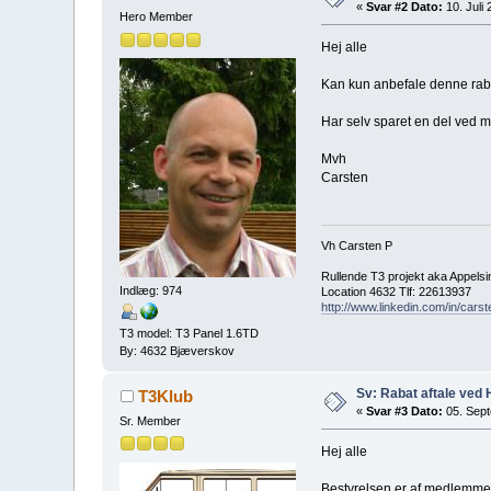
«
Svar #2 Dato:
10. Juli 
Hero Member
Hej alle
Kan kun anbefale denne rabato
Har selv sparet en del ved m
Mvh
Carsten
Vh Carsten P
Rullende T3 projekt aka Appelsi
Indlæg: 974
Location 4632 Tlf: 22613937
http://www.linkedin.com/in/cars
T3 model: T3 Panel 1.6TD
By: 4632 Bjæverskov
Sv: Rabat aftale ved
T3Klub
«
Svar #3 Dato:
05. Sept
Sr. Member
Hej alle
Bestyrelsen er af medlemmer,