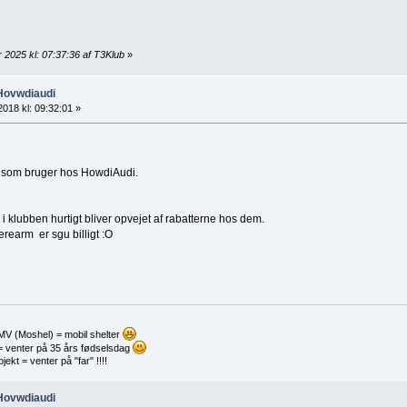
 2025 kl: 07:37:36 af T3Klub
»
 Hovwdiaudi
2018 kl: 09:32:01 »
tet som bruger hos HowdiAudi.
 klubben hurtigt bliver opvejet af rabatterne hos dem.
rearm er sgu billigt :O
MV (Moshel) = mobil shelter
= venter på 35 års fødselsdag
ekt = venter på "far" !!!!
 Hovwdiaudi