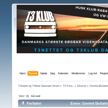
Hjem
Forum
Hjælp
Søg
Kalender
Medlemmer
Log ind
Regist
T3nettet og T3Klub Danmark forum
»
T3 Fora..
»
Diverse
»
Gevind lås/tætn
Sider: [
1
]
Gå ned
Forfatter
Emne: Gevind lås/tætn