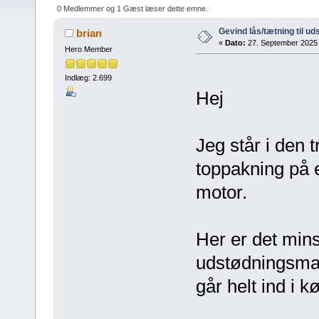
0 Medlemmer og 1 Gæst læser dette emne.
Gevind lås/tætning til u
brian
«
Dato:
27. September 2025 k
Hero Member
Indlæg: 2.699
Hej
Jeg står i den t
toppakning på
motor.
Her er det mins
udstødningsman
går helt ind i 