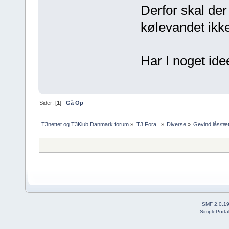
Derfor skal der
kølevandet ikke
Har I noget ide
Sider: [
1
]
Gå Op
T3nettet og T3Klub Danmark forum
»
T3 Fora..
»
Diverse
»
Gevind lås/tæt
SMF 2.0.1
SimplePorta