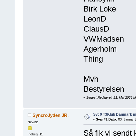
Birk Loke
LeonD
ClausD
VWMadsen
Agerholm
Thing
Mvh
Bestyrelsen
«
Senest Redigeret: 21. Maj 2026 kl
Sv: 0 T3Klub Danmark 
SyncroJyden JR.
«
Svar #1 Dato:
03. Januar 2
Newbie
Så fik vi sendt
Indlæg: 11