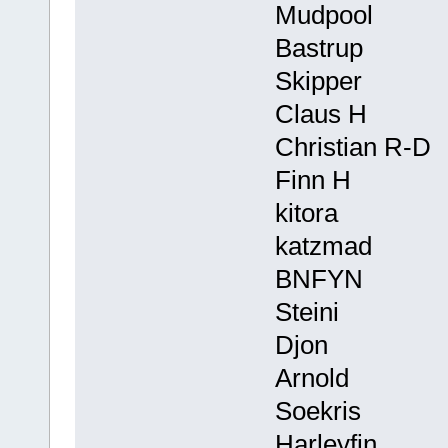
Mudpool
Bastrup
Skipper
Claus H
Christian R-D
Finn H
kitora
katzmad
BNFYN
Steini
Djon
Arnold
Soekris
Harleyfin