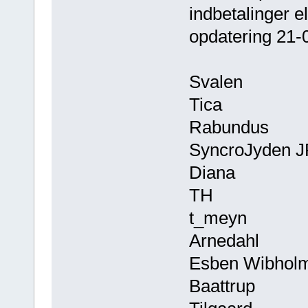
indbetalinger el
opdatering 21-
Svalen
Tica
Rabundus
SyncroJyden 
Diana
TH
t_meyn
Arnedahl
Esben Wibhol
Baattrup