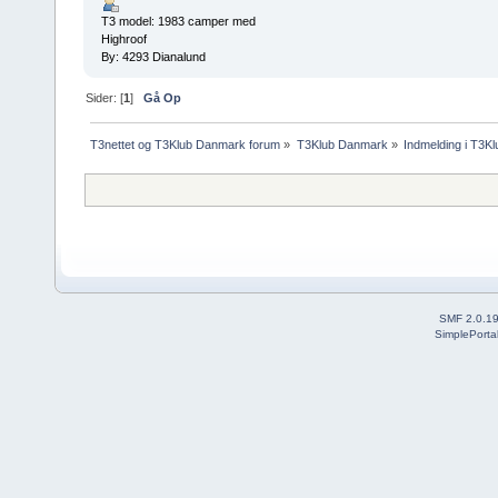
T3 model: 1983 camper med
Highroof
By: 4293 Dianalund
Sider: [
1
]
Gå Op
T3nettet og T3Klub Danmark forum
»
T3Klub Danmark
»
Indmelding i T3K
SMF 2.0.1
SimplePorta