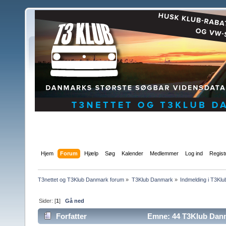
Hjem
Forum
Hjælp
Søg
Kalender
Medlemmer
Log ind
Regist
T3nettet og T3Klub Danmark forum
»
T3Klub Danmark
»
Indmelding i T3Kl
Sider: [
1
]
Gå ned
Forfatter
Emne: 44 T3Klub Danm