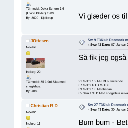
T3 model: Doka Syncro 1,6
(Hvide Plader) 1989
Vi glæder os ti
By: 8620 - Kjellerup
Sv: 9 T3Klub Danmark 
JOttesen
«
Svar #2 Dato:
07. Januar 2
Newbie
Så fik jeg også
Indlæg: 22
91 Golf 2 1.9 M-TDI nuværende
T3 model: 85 1.9td Sika med
87 Golf 2 GTD M-TDI
sneglehus.
89 Golf 2 1.8 Manhattan
By: 4880
85 Sika 1.9TD Med sneglehus nuv
Sv: 27 T3Klub Danmark
Christian R-D
«
Svar #3 Dato:
30. Januar 2
Newbie
Bum bum - Bet
Indlæg: 11