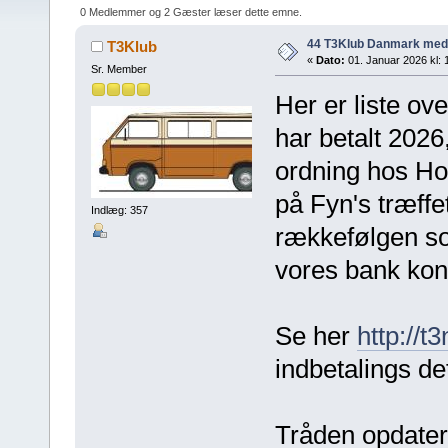
0 Medlemmer og 2 Gæster læser dette emne.
44 T3Klub Danmark me
T3Klub
«
Dato:
01. Januar 2026 kl: 
Sr. Member
Her er liste o
har betalt 2026
ordning hos Ho
på Fyn's træffet
Indlæg: 357
rækkefølgen so
vores bank kont
Se her
http://t
indbetalings det
Tråden opdatere