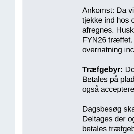
Ankomst: Da vi 
tjekke ind hos 
afregnes. Husk
FYN26 træffet. 
overnatning inc
Træfgebyr:
Der
Betales på plad
også acceptere
Dagsbesøg skal
Deltages der o
betales træfgeb