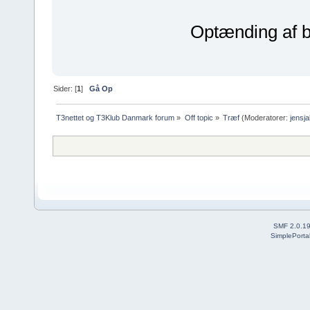
Optænding af bå
Sider: [
1
]
Gå Op
T3nettet og T3Klub Danmark forum
»
Off topic
»
Træf
(Moderatorer:
jensj
SMF 2.0.1
SimplePorta