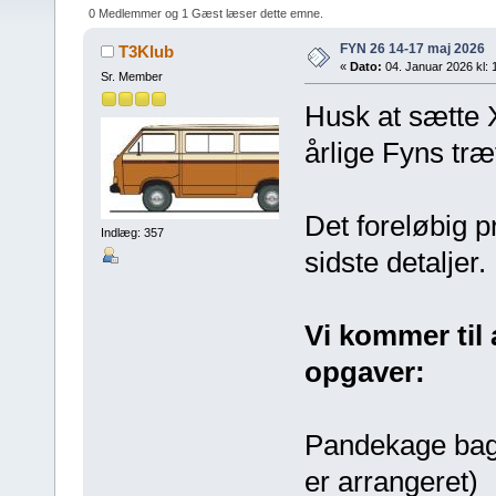
0 Medlemmer og 1 Gæst læser dette emne.
FYN 26 14-17 maj 2026
T3Klub
«
Dato:
04. Januar 2026 kl: 
Sr. Member
Husk at sætte X
årlige Fyns træ
Det foreløbig p
Indlæg: 357
sidste detaljer.
Vi kommer til a
opgaver:
Pandekage bagni
er arrangeret)