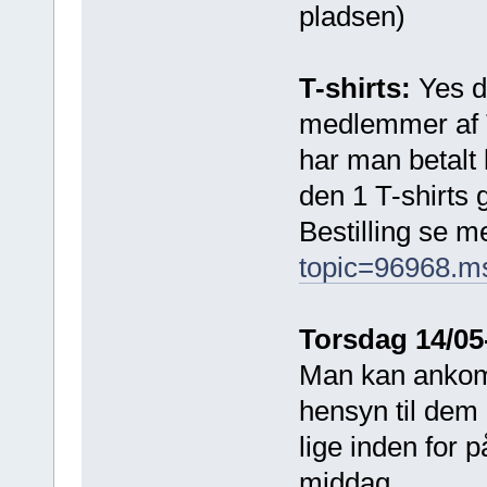
pladsen)
T-shirts:
Yes de
medlemmer af T
har man betalt 
den 1 T-shirts 
Bestilling se 
topic=96968.m
Torsdag 14/05
Man kan ankom
hensyn til dem 
lige inden for p
middag.