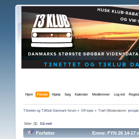
Hjem
Forum
Hjælp
Søg
Kalender
Medlemmer
Log ind
Regist
T3nettet og T3Klub Danmark forum
»
Off topic
»
Træf
(Moderatorer:
jensja
Sider: [
1
]
Gå ned
Forfatter
Emne: FYN 26 14-17 m