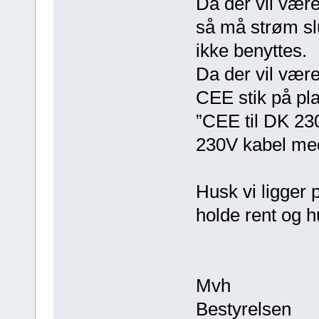
Da der vil vær
så må strøm sl
ikke benyttes.
Da der vil vær
CEE stik på pl
”CEE til DK 230
230V kabel med
Husk vi ligger 
holde rent og 
Mvh
Bestyrelsen