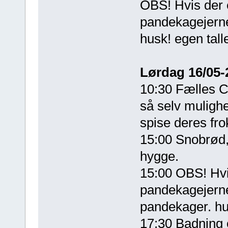
OBS! Hvis der er
pandekagejerne
husk! egen tall
Lørdag 16/05-
10:30 Fælles Cr
så selv mulighe
spise deres fro
15:00 Snobrød
hygge.
15:00 OBS! Hvis 
pandekagejerne
pandekager. hu
17:30 Badning 