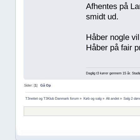
Afhentes på Lan
smidt ud.
Håber nogle vi
Håber på fair pr
Daglig t3 kører gennem 15 år. Stadi
Sider: [
1
]
Gå Op
T3nettet og T3Klub Danmark forum
»
Køb og salg
»
Alt andet
»
Salg 2 dør