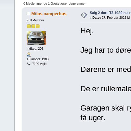
0 Medlemmer og 1 Gæst læser dette emne.
Salg 2 døre T3 1989 nul 
Milos camperbus
«
Dato:
27. Februar 2026 kl:
Full Member
Hej.
Jeg har to dør
Indlæg: 205
T3 model: 1983
By: 7100 vejle
Dørene er med 
De er rullemale
Garagen skal ry
få uger.