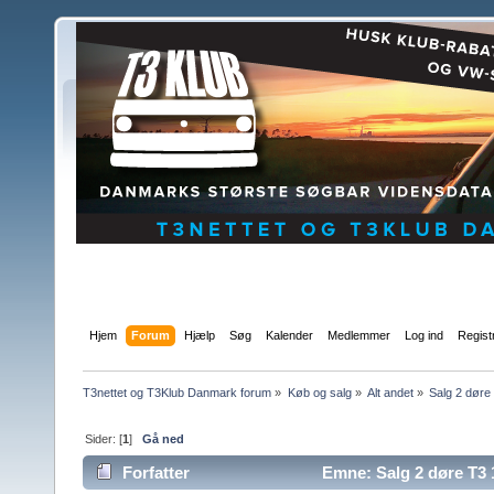
Hjem
Forum
Hjælp
Søg
Kalender
Medlemmer
Log ind
Regist
T3nettet og T3Klub Danmark forum
»
Køb og salg
»
Alt andet
»
Salg 2 døre
Sider: [
1
]
Gå ned
Forfatter
Emne: Salg 2 døre T3 