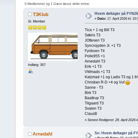
0 Medlemmer og 1 Gæst læser dette emne.
Hvem deltager på FYN26
T3Klub
«
Dato:
17. April 2026 kl: 15
Sr. Member
Tica + 1 og Bill T3
Søkris T3
JOttesen T3
Syncrojyden Jr. +1 T3
Fynboen T4
Polle955 +1
Arnedahl T3
Indlæg: 357
Erik +1 T3
VWmads +1 T3
Katzmad +1 og Ladis T3 og 1 fri
Christian R-D +4 og Vuf
Sanne - T3
Birk T3
Baattrup T3
Tilgaard T3
Svalen T3
ClausB
«
Senest Redigeret: 28. April 2026 k
Sv: Hvem deltager på FY
Arnedahl