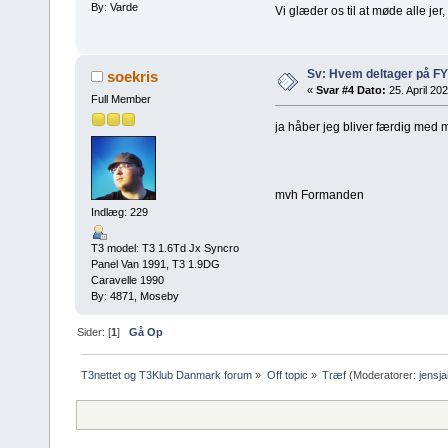
By: Varde
Vi glæder os til at møde alle j
Sv: Hvem deltager på FY
soekris
«
Svar #4 Dato:
25. April 202
Full Member
ja håber jeg bliver færdig med m
mvh Formanden
Indlæg: 229
T3 model: T3 1.6Td Jx Syncro
Panel Van 1991, T3 1.9DG
Caravelle 1990
By: 4871, Moseby
Sider: [
1
]
Gå Op
T3nettet og T3Klub Danmark forum
»
Off topic
»
Træf
(Moderatorer:
jensj