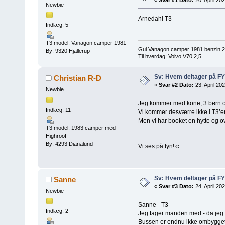
«
Svar #1 Dato:
20. April 202
Newbie
Arnedahl T3
Indlæg: 5
T3 model: Vanagon camper 1981
Gul Vanagon camper 1981 benzin 2,
By: 9320 Hjallerup
Til hverdag: Volvo V70 2,5
Sv: Hvem deltager på FY
Christian R-D
«
Svar #2 Dato:
23. April 202
Newbie
Jeg kommer med kone, 3 børn 
Indlæg: 11
Vi kommer desværre ikke i T3’e
Men vi har booket en hytte og ove
T3 model: 1983 camper med
Highroof
By: 4293 Dianalund
Vi ses på fyn!☺️
Sv: Hvem deltager på FY
Sanne
«
Svar #3 Dato:
24. April 202
Newbie
Sanne - T3
Indlæg: 2
Jeg tager manden med - da jeg e
Bussen er endnu ikke ombygget ti