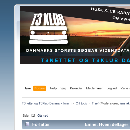
Hjem
Forum
Hjælp
Søg
Kalender
Medlemmer
Log ind
Regist
T3nettet og T3Klub Danmark forum
»
Off topic
»
Træf
(Moderatorer:
jensja
Sider: [
1
]
Gå ned
Forfatter
Emne: Hvem deltager 