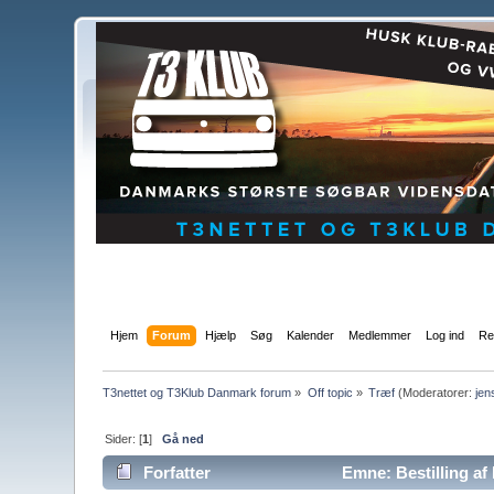
Hjem
Forum
Hjælp
Søg
Kalender
Medlemmer
Log ind
Re
T3nettet og T3Klub Danmark forum
»
Off topic
»
Træf
(Moderatorer:
jen
Sider: [
1
]
Gå ned
Forfatter
Emne: Bestilling af 