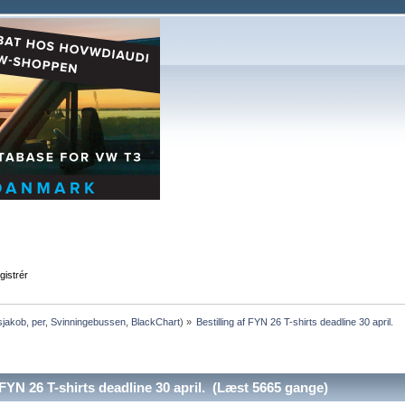
gistrér
sjakob
,
per
,
Svinningebussen
,
BlackChart
) »
Bestilling af FYN 26 T-shirts deadline 30 april.
FYN 26 T-shirts deadline 30 april. (Læst 5665 gange)