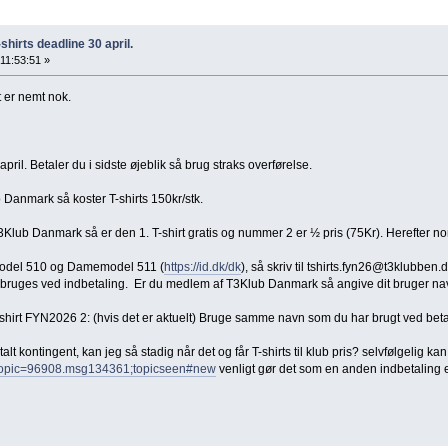
shirts deadline 30 april.
 11:53:51 »
t er nemt nok.
pril. Betaler du i sidste øjeblik så brug straks overførelse.
Danmark så koster T-shirts 150kr/stk.
T3Klub Danmark så er den 1. T-shirt gratis og nummer 2 er ½ pris (75Kr). Herefter no
rmodel 510 og Damemodel 511 (
https://id.dk/dk
), så skriv til tshirts.fyn26@t3klubben
uges ved indbetaling. Er du medlem af T3Klub Danmark så angive dit bruger navn fr
T-shirt FYN2026 2: (hvis det er aktuelt) Bruge samme navn som du har brugt ved beta
lt kontingent, kan jeg så stadig når det og får T-shirts til klub pris? selvfølgelig k
hp?topic=96908.msg134361;topicseen#new
venligt gør det som en anden indbetaling e