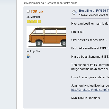
0 Medlemmer og 2 Gæster læser dette emne.
Bestilling af FYN 26 T-
T3Klub
«
Dato:
20. April 2026 kl:
Sr. Member
Hvordan bestiller man, jo de
Praktiske:
Skal bestilles senest den 30 a
Er du ikke medlem af T3Klub 
Indlæg: 357
Har du betalt kontingent til 
T-shirtsene er fra ID Herre
bruge samme navn som der br
Husk 1: at angive at det er 
Jammen hvis jeg ikke har beta
http://t3nettet.dk/index.p
Mvh T3Klub Danmark