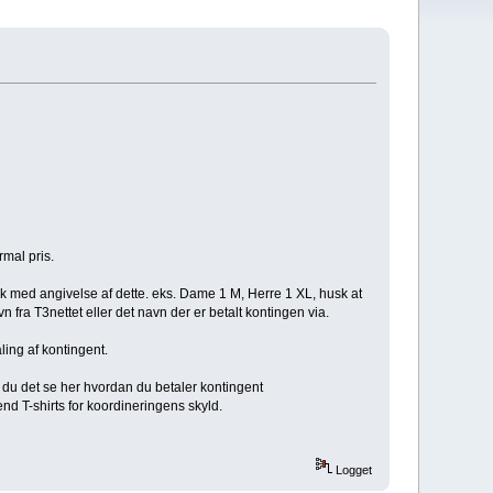
rmal pris.
.dk med angivelse af dette. eks. Dame 1 M, Herre 1 XL, husk at
a T3nettet eller det navn der er betalt kontingen via.
ling af kontingent.
an du det se her hvordan du betaler kontingent
nd T-shirts for koordineringens skyld.
Logget