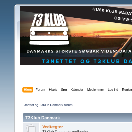
Hjem
Forum
Hjælp
Søg
Kalender
Medlemmer
Log ind
Regist
T3nettet og T3Klub Danmark forum
T3Klub Danmark
Vedtægter
T3Klub Danmarks vedtægter