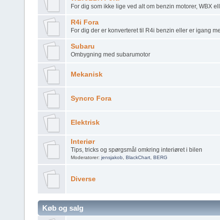
For dig som ikke lige ved alt om benzin motorer, WBX el
R4i Fora
For dig der er konverteret til R4i benzin eller er igang 
Subaru
Ombygning med subarumotor
Mekanisk
Syncro Fora
Elektrisk
Interiør
Tips, tricks og spørgsmål omkring interiøret i bilen
Moderatorer:
jensjakob
,
BlackChart
,
BERG
Diverse
Køb og salg