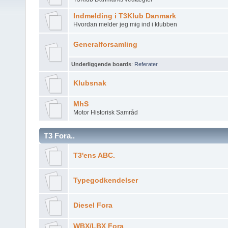
Indmelding i T3Klub Danmark
Hvordan melder jeg mig ind i klubben
Generalforsamling
Underliggende boards
:
Referater
Klubsnak
MhS
Motor Historisk Samråd
T3 Fora..
T3'ens ABC.
Typegodkendelser
Diesel Fora
WBX/LBX Fora