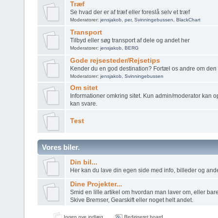
Træf
Se hvad der er af træf eller foreslå selv et træf
Moderatorer:
jensjakob
,
per
,
Svinningebussen
,
BlackChart
Transport
Tilbyd eller søg transport af dele og andet her
Moderatorer:
jensjakob
,
BERG
Gode rejsesteder/Rejsetips
Kender du en god destination? Fortæl os andre om den 
Moderatorer:
jensjakob
,
Svinningebussen
Om sitet
Informationer omkring sitet. Kun admin/moderator kan o
kan svare.
Test
Vores biler.
Din bil...
Her kan du lave din egen side med info, billeder og andet
Dine Projekter...
Smid en lille artikel om hvordan man laver om, eller bare
Skive Bremser, Gearskift eller noget helt andet.
Ingen nye indlæg
Redirigeret board