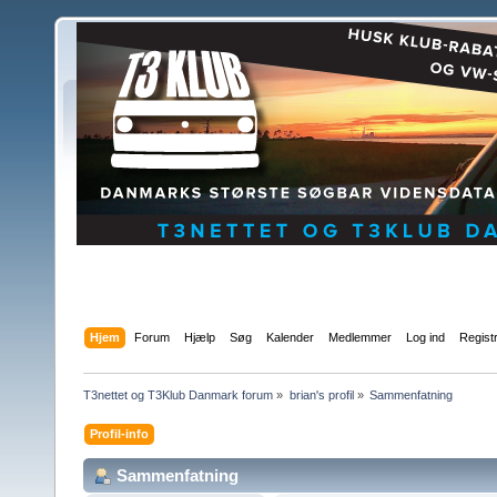
Hjem
Forum
Hjælp
Søg
Kalender
Medlemmer
Log ind
Regist
T3nettet og T3Klub Danmark forum
»
brian's profil
»
Sammenfatning
Profil-info
Sammenfatning